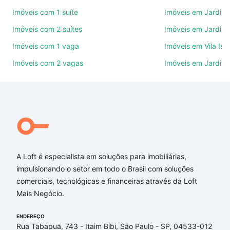
ruas, bairros e até condomínios favoritos. Você
Imóveis com 1 suíte
Imóveis em Jardim 
também pode usar os filtros como quantidade de
Imóveis com 2 suítes
Imóveis em Jardim 
quartos, suítes, com ou sem vaga de garagem para
combinar perfeitamente com o preço, metragem e
Imóveis com 1 vaga
Imóveis em Vila Isa
comodidades, como piscina, academia, salão de
Imóveis com 2 vagas
Imóveis em Jardim
festas ou área verde e encontrar Imóveis à venda
em Jardim Itanguá, Sorocaba, SP ideal para você na
Loft.
Qual o preço de Imóveis à venda em Jardim Itanguá,
Sorocaba, SP?
Aqui na Loft temos a oferta ideal para você, com
A Loft é especialista em soluções para imobiliárias,
Imóveis à venda em Jardim Itanguá, Sorocaba, SP
impulsionando o setor em todo o Brasil com soluções
que custam a partir de R$ 0 e com nossas opções
comerciais, tecnológicas e financeiras através da Loft
de financiamento imobiliário as parcelas podem se
Mais Negócio.
adequar ao seu orçamento. Se ainda tem alguma
dúvida dos custos envolvidos no processo de
ENDEREÇO
compra, veja em nosso portal
quanto custa comprar
Rua Tabapuã, 743 - Itaim Bibi, São Paulo - SP, 04533-012