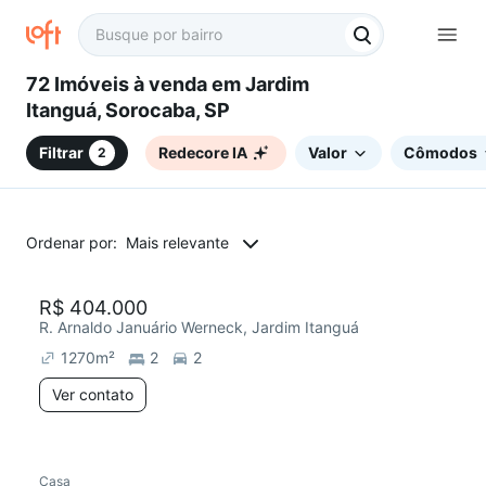
72 Imóveis à venda em Jardim
Itanguá, Sorocaba, SP
Filtrar
Redecore IA
Valor
Cômodos
2
Ordenar por:
Mais relevante
Redecorar
R$ 404.000
R. Arnaldo Januário Werneck, Jardim Itanguá
1270
m²
2
2
Ver contato
Casa