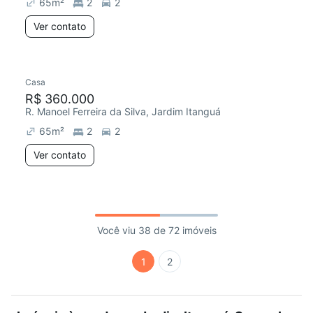
65
m²
2
2
Ver contato
Casa
R$ 360.000
R. Manoel Ferreira da Silva, Jardim Itanguá
65
m²
2
2
Ver contato
Você viu 38 de 72 imóveis
1
2