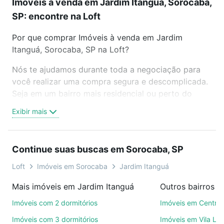
Imóveis à venda em Jardim Itanguá, Sorocaba,
SP: encontre na Loft
Por que comprar Imóveis à venda em Jardim
Itanguá, Sorocaba, SP na Loft?
Nós te ajudamos durante toda a negociação para
você realizar uma compra segura e descomplicada.
Seja em um bairro mais residencial ou perto do
trabalho e do metrô, aqui você vai encontrar a
Exibir mais
oferta ideal de Imóveis à venda em Jardim Itanguá,
Sorocaba, SP para conquistar seu sonho. Agende
uma visita presencial ou por videochamada, é grátis,
Continue suas buscas em Sorocaba, SP
sem compromisso e você ainda conta com mais de
46 mil corretores e imobiliárias te ajudando na
Loft
Imóveis em Sorocaba
Jardim Itanguá
compra, venda ou troca de imóveis.
Mais imóveis em Jardim Itanguá
Outros bairros 
Como escolher um imóvel?
Imóveis com 2 dormitórios
Imóveis em Centro
Use barra de busca no topo para pesquisar por
Imóveis com 3 dormitórios
Imóveis em Vila Le