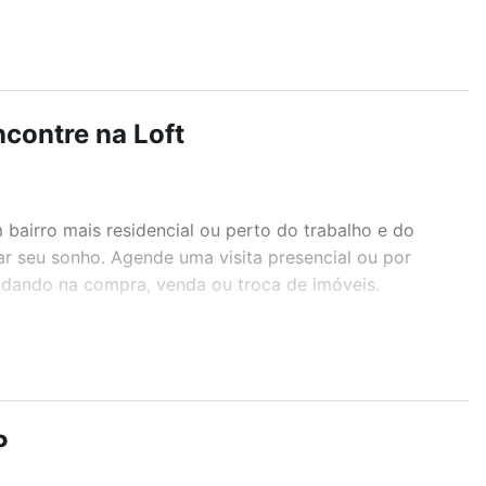
ncontre na Loft
airro mais residencial ou perto do trabalho e do
ar seu sonho. Agende uma visita presencial ou por
judando na compra, venda ou troca de imóveis.
r os filtros como quantidade de quartos, suítes, com
demia, salão de festas ou área verde e encontrar
P