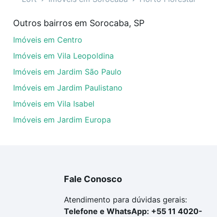
veis à venda em Horto Florestal, Sorocaba, SP que custam
Outros bairros em Sorocaba, SP
uar ao seu orçamento. Se ainda tem alguma dúvida dos cus
Imóveis em Centro
 com a gente para comprar o imóvel dos seus sonhos com s
Imóveis em Vila Leopoldina
Imóveis em Jardim São Paulo
Imóveis em Jardim Paulistano
Imóveis em Vila Isabel
Imóveis em Jardim Europa
Fale Conosco
Atendimento para dúvidas gerais:
Telefone e WhatsApp: +55 11 4020-