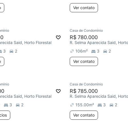
o
Ver contato
mínio
Casa de Condomínio
00
R$ 780.000
recida Said, Horto Florestal
R. Selma Aparecida Said, Horto
3
2
106
m²
3
2
o
Ver contato
mínio
Casa de Condomínio
00
R$ 785.000
recida Said, Horto Florestal
R. Selma Aparecida Said, Horto
²
3
2
155.00
m²
3
2
cios
Ver contato