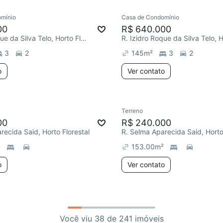
mínio
Casa de Condomínio
00
R$ 640.000
R. Izidro Roque da Silva Telo, Horto Florestal
3
2
145
m²
3
2
o
Ver contato
Terreno
00
R$ 240.000
recida Said, Horto Florestal
R. Selma Aparecida Said, Horto
²
153.00
m²
o
Ver contato
Você viu 38 de 241 imóveis