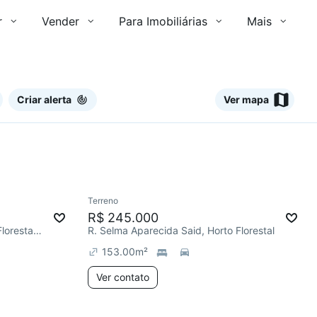
r
Vender
Para Imobiliárias
Mais
Criar alerta
Ver mapa
Ver
Terreno
Chegou este mês
R$ 245.000
Condomínio Residencial Horto Florestal I, Horto Florestal
R. Selma Aparecida Said, Horto Florestal
153.00
m²
Ver contato