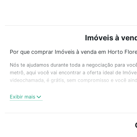
Imóveis à vend
Por que comprar Imóveis à venda em Horto Flores
Nós te ajudamos durante toda a negociação para você 
metrô, aqui você vai encontrar a oferta ideal de Imóv
videochamada, é grátis, sem compromisso e você ainda
Como escolher um imóvel?
Exibir mais
Use barra de busca no topo para pesquisar por ruas, 
ou sem vaga de garagem para combinar perfeitamente 
Imóveis à venda em Horto Florestal, Sorocaba, SP idea
Qual o preço de Imóveis à venda em Horto Flores