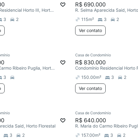
00
R$ 690.000
Condomínio Residencial Horto III, Horto Florestal
R. Selma Aparecida Said, Horto
3
2
115
m²
3
2
o
Ver contato
mínio
Casa de Condomínio
00
R$ 830.000
R. Maria do Carmo Ribeiro Puglia, Horto Florestal
3
150.00
m²
3
2
o
Ver contato
mínio
Casa de Condomínio
00
R$ 640.000
recida Said, Horto Florestal
3
2
157.00
m²
3
2