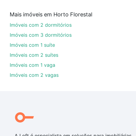
Aqui na Loft temos a oferta ideal para você, com Imó
Mais imóveis em Horto Florestal
financiamento imobiliário as parcelas podem se adeq
Imóveis com 2 dormitórios
portal
quanto custa comprar um apartamento
e conte
Imóveis com 3 dormitórios
Imóveis com 1 suíte
Imóveis com 2 suítes
Imóveis com 1 vaga
Imóveis com 2 vagas
A Loft é especialista em soluções para imobiliárias,