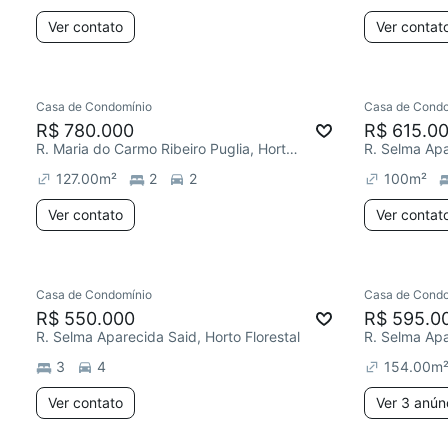
Ver contato
Ver contat
Casa de Condomínio
Casa de Condo
R$ 780.000
R$ 615.0
R. Maria do Carmo Ribeiro Puglia, Horto Florestal
R. Selma Apa
127.00
m²
2
2
100
m²
Ver contato
Ver contat
Casa de Condomínio
Casa de Condo
R$ 550.000
R$ 595.0
R. Selma Aparecida Said, Horto Florestal
R. Selma Apa
3
4
154.00
m
Ver contato
Ver 3 anún