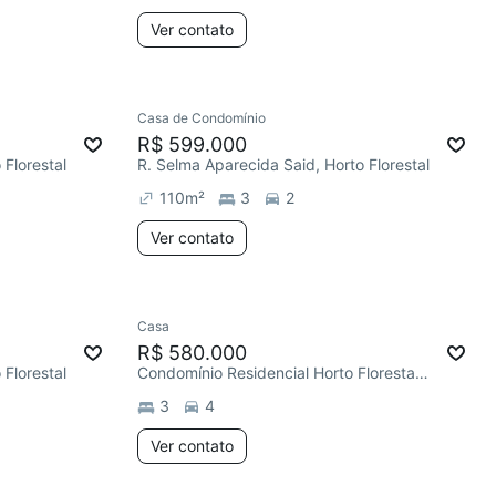
Ver contato
Casa de Condomínio
R$ 599.000
 Florestal
R. Selma Aparecida Said, Horto Florestal
110
m²
3
2
Ver contato
Casa
R$ 580.000
 Florestal
Condomínio Residencial Horto Florestal II, Horto Florestal
3
4
Ver contato