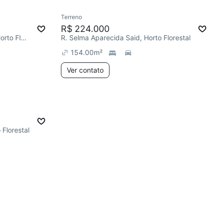
Terreno
R$ 224.000
R. Izidro Roque da Silva Telo, Horto Florestal
R. Selma Aparecida Said, Horto Florestal
154.00
m²
Ver contato
 Florestal