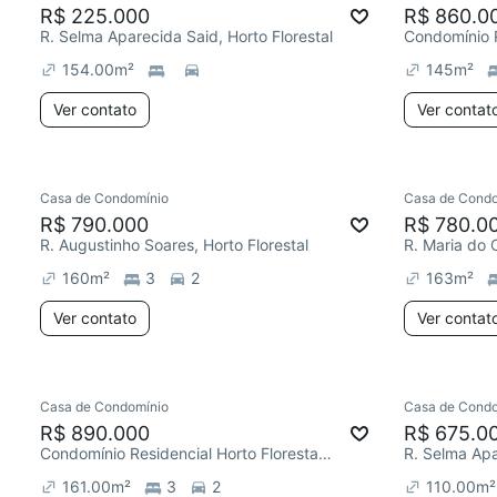
R$ 225.000
R$ 860.0
R. Selma Aparecida Said, Horto Florestal
154.00
m²
145
m²
Ver contato
Ver contat
Casa de Condomínio
Casa de Condo
R$ 790.000
R$ 780.0
R. Augustinho Soares, Horto Florestal
160
m²
3
2
163
m²
Ver contato
Ver contat
Casa de Condomínio
Casa de Condo
R$ 890.000
R$ 675.0
Condomínio Residencial Horto Florestal II, Horto Florestal
R. Selma Apa
161.00
m²
3
2
110.00
m²