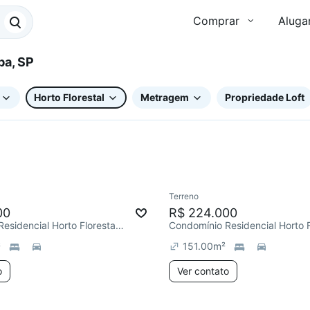
Comprar
Aluga
caba, SP
Horto Florestal
Metragem
Propriedade Loft
Terreno
e mês
Chegou este mês
00
R$ 224.000
Condomínio Residencial Horto Florestal II, Horto Florestal
²
151.00
m²
o
Ver contato