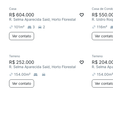
Casa
Casa de Condo
R$ 604.000
R$ 550.0
R. Selma Aparecida Said, Horto Florestal
101
m²
3
2
116
m²
Ver contato
Ver contat
Terreno
Terreno
R$ 252.000
R$ 204.0
R. Selma Aparecida Said, Horto Florestal
R. Selma Apa
154.00
m²
154.00
m
Ver contato
Ver contat