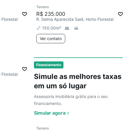
Ver
Terreno
R$ 235.000
 Florestal
R. Selma Aparecida Said, Horto Florestal
150.00
m²
Ver contato
Ver
Financiamento
 Florestal
Simule as melhores taxas
em um só lugar
Assessoria imobiliária grátis para o seu
financiamento.
Simular agora
Ver
Terreno