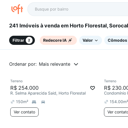
241 Imóveis à venda em Horto Florestal, Soro
Filtrar
Redecore IA
Valor
Cômodos
2
Ordenar por:
Mais relevante
Terreno
Terreno
Chegou est
R$ 254.000
R$ 230.0
R. Selma Aparecida Said, Horto Florestal
150
m²
154.00
m
Ver contato
Ver contat