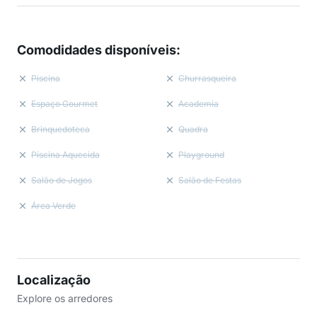
Comodidades disponíveis
:
Piscina
Churrasqueira
Espaço Gourmet
Academia
Brinquedoteca
Quadra
Piscina Aquecida
Playground
Salão de Jogos
Salão de Festas
Área Verde
Localização
Explore os arredores