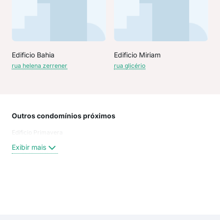
Edificio Bahia
Edificio Miriam
rua helena zerrener
rua glicério
Outros condomínios próximos
Rua
Edificio Primavera
Pra
Rua
Exibir mais
Pra
rua 
rua 
rua 
Exi
Rua 
pra