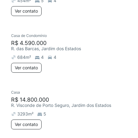
454
m²
5
4
Ver contato
Casa de Condomínio
R$ 4.590.000
R. das Barcas, Jardim dos Estados
684
m²
4
4
Ver contato
Casa
Redecorar
Chegou há 2 dias
R$ 14.800.000
R. Visconde de Porto Seguro, Jardim dos Estados
3293
m²
5
Ver contato