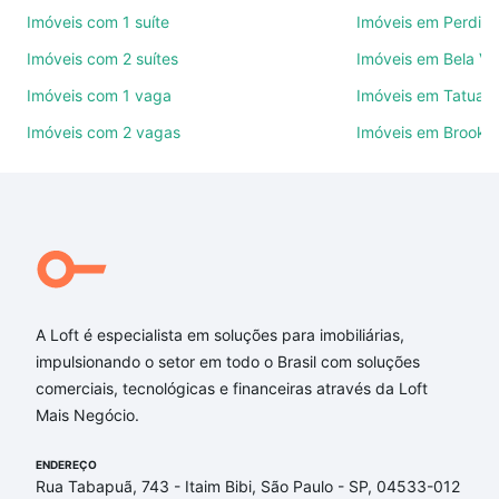
ruas, bairros e até condomínios favoritos. Você
Imóveis com 1 suíte
Imóveis em Perdize
também pode usar os filtros como quantidade de
Imóveis com 2 suítes
Imóveis em Bela Vi
quartos, suítes, com ou sem vaga de garagem para
combinar perfeitamente com o preço, metragem e
Imóveis com 1 vaga
Imóveis em Tatuap
comodidades, como piscina, academia, salão de
Imóveis com 2 vagas
Imóveis em Brookli
festas ou área verde e encontrar Imóveis à venda
em Jardim dos Estados, São Paulo, SP ideal para
você na Loft.
Qual o preço de Imóveis à venda em Jardim dos
Estados, São Paulo, SP?
Aqui na Loft temos a oferta ideal para você, com
A Loft é especialista em soluções para imobiliárias,
Imóveis à venda em Jardim dos Estados, São Paulo,
impulsionando o setor em todo o Brasil com soluções
SP que custam a partir de R$ 0 e com nossas
comerciais, tecnológicas e financeiras através da Loft
opções de financiamento imobiliário as parcelas
Mais Negócio.
podem se adequar ao seu orçamento. Se ainda tem
alguma dúvida dos custos envolvidos no processo
ENDEREÇO
de compra, veja em nosso portal
quanto custa
Rua Tabapuã, 743 - Itaim Bibi, São Paulo - SP, 04533-012
comprar um apartamento
e conte com a gente para