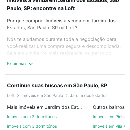
Imóveis à venda em Jardim dos Estados, São
Paulo, SP: encontre na Loft
Por que comprar Imóveis à venda em Jardim dos
Estados, São Paulo, SP na Loft?
Nós te ajudamos durante toda a negociação para
você realizar uma compra segura e descomplicada.
Seja em um bairro mais residencial ou perto do
trabalho e do metrô, aqui você vai encontrar a
Exibir mais
oferta ideal de Imóveis à venda em Jardim dos
Estados, São Paulo, SP para conquistar seu sonho.
Agende uma visita presencial ou por videochamada,
Continue suas buscas em São Paulo, SP
é grátis, sem compromisso e você ainda conta com
mais de 46 mil corretores e imobiliárias te ajudando
Loft
Imóveis em São Paulo
Jardim dos Estados
na compra, venda ou troca de imóveis.
Mais imóveis em Jardim dos Estados
Outros bairros e
Como escolher um imóvel?
Imóveis com 2 dormitórios
Imóveis em Pinheir
Use barra de busca no topo para pesquisar por
Imóveis com 3 dormitórios
Imóveis em Vila Ma