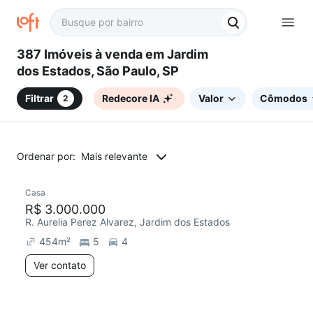
387 Imóveis à venda em Jardim
dos Estados, São Paulo, SP
Filtrar
Redecore IA
Valor
Cômodos
2
Ordenar por:
Mais relevante
Casa
R$ 3.000.000
R. Aurelia Perez Alvarez, Jardim dos Estados
454
m²
5
4
Ver contato