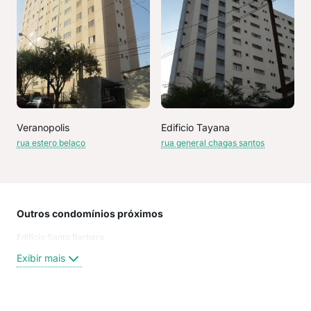
Veranopolis
Edificio Tayana
rua estero belaco
rua general chagas santos
Outros condomínios próximos
Rua
Edificio Santa Barbara
Este
Rua
Exibir mais
RUA
Este
Rua