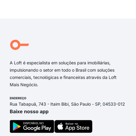
RUA
Exi
Gen
Rua
rua
Rua
da 
Rua
A Loft é especialista em soluções para imobiliárias,
impulsionando o setor em todo o Brasil com soluções
comerciais, tecnológicas e financeiras através da Loft
Mais Negócio.
ENDEREÇO
Rua Tabapuã, 743 - Itaim Bibi, São Paulo - SP, 04533-012
Baixe nosso app