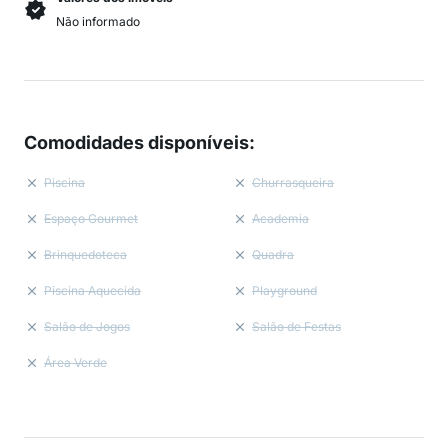
Não informado
Comodidades disponíveis
:
Piscina
Churrasqueira
Espaço Gourmet
Academia
Brinquedoteca
Quadra
Piscina Aquecida
Playground
Salão de Jogos
Salão de Festas
Área Verde