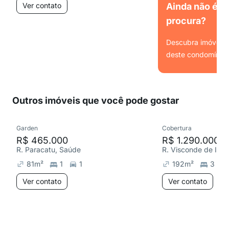
Ver contato
Ainda não é o
procura?
Descubra imóveis s
deste condomínio.
Ver
Outros imóveis que você pode gostar
Garden
Cobertura
R$ 465.000
R$ 1.290.000
R. Paracatu, Saúde
81
m²
1
1
192
m²
3
Ver contato
Ver contato