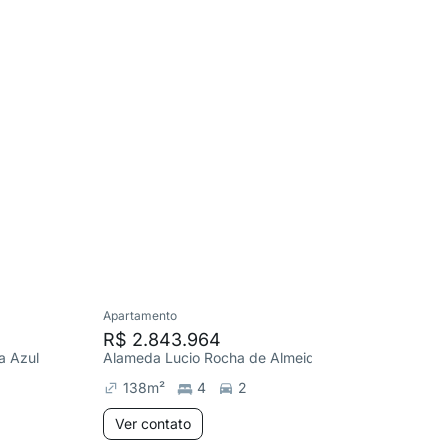
Apartamento
Apartame
R$ 2.843.964
R$ 965
a Azul
Alameda Lucio Rocha de Almeida, Enseada Azul
Av. Paris
138
m²
4
2
81
m²
Ver contato
Ver co