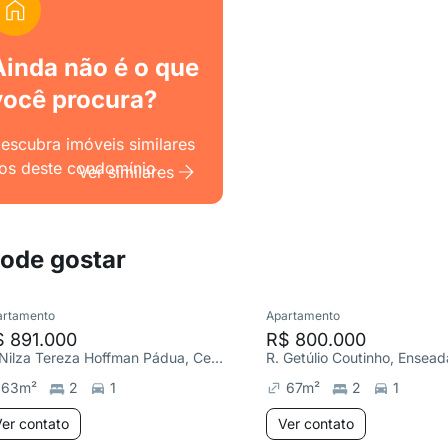
Ainda não é o que
você procura?
escubra imóveis similares
os deste condomínio.
Ver similares
pode gostar
artamento
Apartamento
$ 891.000
R$ 800.000
R. Nilza Tereza Hoffman Pádua, Centro
R. Getúlio Coutinho, Ensead
63
m²
2
1
67
m²
2
1
er contato
Ver contato