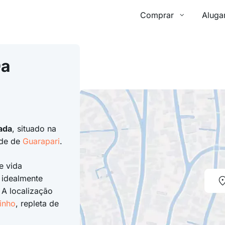
Comprar
Aluga
Da
ada
, situado na
ade de
Guarapari
.
e vida
 idealmente
 A localização
inho
, repleta de