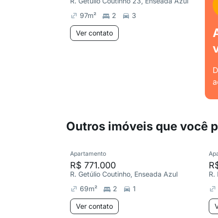
R. Getúlio Coutinho 23, Enseada Azul
97
m²
2
3
Ver contato
D
a
Outros imóveis que você 
Apartamento
Ap
R$ 771.000
R
R. Getúlio Coutinho, Enseada Azul
69
m²
2
1
Ver contato
V