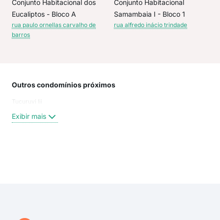
Conjunto Habitacional dos
Conjunto Habitacional
Eucaliptos - Bloco A
Samambaia I - Bloco 1
rua paulo ornellas carvalho de
rua alfredo inácio trindade
barros
Outros condomínios próximos
Rua
Tucuruvi Iii
rua 
Rua 
Exibir mais
Rua
Rua 
Rua 
rua 
Exi
Rua 
rua 
rua 
rua 
Rua