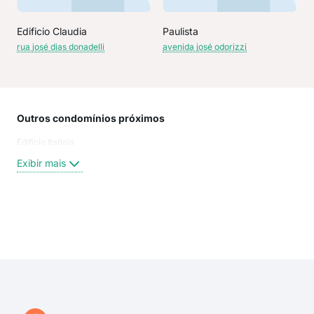
Edificio Claudia
Paulista
rua josé dias donadelli
avenida josé odorizzi
Outros condomínios próximos
Rua
Edificio Itatiaia
Rua
BAR
Exibir mais
Rua
Rua
Rua
Rua
Exi
Aven
Rua
Hum
Rua 
Est