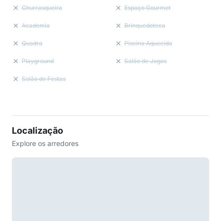
Churrasqueira
Espaço Gourmet
Academia
Brinquedoteca
Quadra
Piscina Aquecida
Playground
Salão de Jogos
Salão de Festas
Localização
Explore os arredores