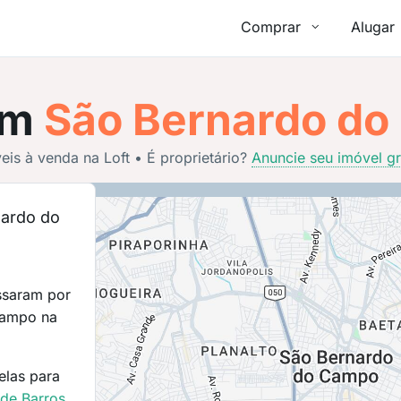
Comprar
Alugar
em
São Bernardo do
is à venda na Loft • É proprietário?
Anuncie seu imóvel gr
ardo do
ssaram por
Campo na
elas para
de Barros