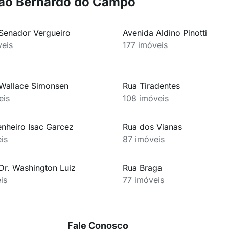
 São Bernardo do Campo
Senador Vergueiro
Avenida Aldino Pinotti
eis
177 imóveis
Wallace Simonsen
Rua Tiradentes
eis
108 imóveis
nheiro Isac Garcez
Rua dos Vianas
is
87 imóveis
Dr. Washington Luiz
Rua Braga
is
77 imóveis
Fale Conosco