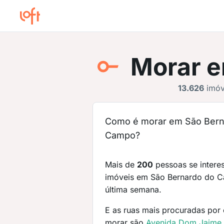
Morar 
13.626
imóve
Como é morar em São Bern
Campo?
Mais de
200
pessoas se intere
imóveis em São Bernardo do 
última semana.
E as ruas mais procuradas por 
morar são
Avenida Dom Jaime 