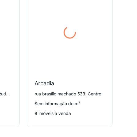
Arcadia
Con
rua marechal badoglio 290, Rudge Ramos
rua brasílio machado 533, Centro
Sem informação do m²
Sem 
8 imóveis à venda
7 im