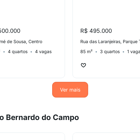
500.000
R$ 495.000
mé de Sousa, Centro
²
4 quartos
4 vagas
85 m²
3 quartos
1 vag
Ver mais
ão Bernardo do Campo