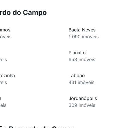
nardo do Campo
amos
Baeta Neves
óveis
1.090 imóveis
Planalto
eis
653 imóveis
rezinha
Taboão
eis
431 imóveis
a
Jordanópolis
eis
309 imóveis