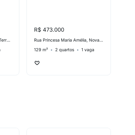
R$ 473.000
R$ 
Rua das Laranjeiras, Parque Terra Nova
Rua Princesa Maria Amélia, Nova Petrópolis
a
129 m²
2 quartos
1 vaga
279