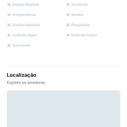
Espaço Gourmet
Academia
Brinquedoteca
Quadra
Piscina Aquecida
Playground
Salão de Jogos
Salão de Festas
Área Verde
Localização
Explore os arredores