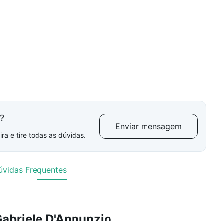
l?
Enviar mensagem
ra e tire todas as dúvidas.
úvidas Frequentes
abriele D'Annunzio