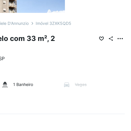
iele D'Annunzio
Imóvel 3ZXK5QD5
lo com 33 m², 2
SP
1 Banheiro
Vagas