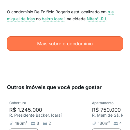
O condomínio De Edificio Rogerio está localizado em
rua
miguel de frias
no
bairro Icaraí
, na cidade
Niterói-RJ
.
Mais sobre o condomínio
Outros imóveis que você pode gostar
Cobertura
Apartamento
R$ 1.245.000
R$ 750.000
R. Presidente Backer, Icaraí
R. Mem de Sá, Icara
186
m²
3
2
130
m²
4