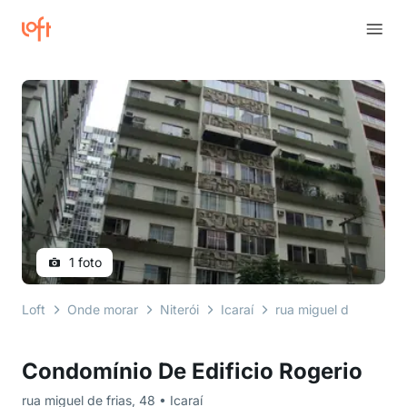
1 foto
Loft
Onde morar
Niterói
Icaraí
rua miguel de frias
Condomínio De Edificio Rogerio
rua miguel de frias, 48 • Icaraí