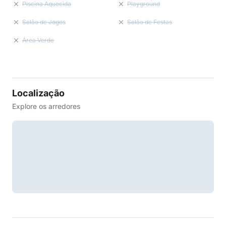
Piscina Aquecida
Playground
Salão de Jogos
Salão de Festas
Área Verde
Localização
Explore os arredores