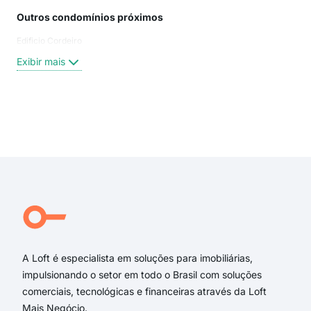
Outros condomínios próximos
Rua
Edificio Cordeiro
Rua 
Jorn
Exibir mais
Tra
aven
rua 
rua
Exi
rua 
trav
rua
tra
Rua 
Rua
A Loft é especialista em soluções para imobiliárias,
impulsionando o setor em todo o Brasil com soluções
comerciais, tecnológicas e financeiras através da Loft
Mais Negócio.