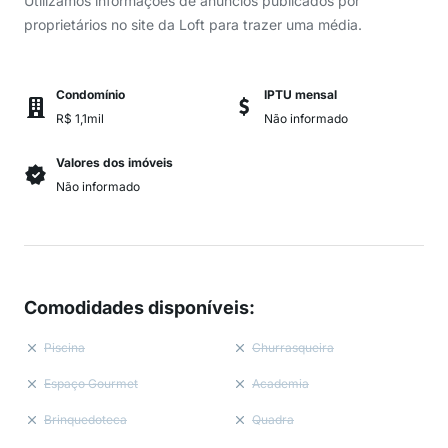
Utilizamos informações de anúncios publicados por
proprietários no site da Loft para trazer uma média.
Condomínio
IPTU mensal
R$ 1,1mil
Não informado
Valores dos imóveis
Não informado
Comodidades disponíveis
:
Piscina
Churrasqueira
Espaço Gourmet
Academia
Brinquedoteca
Quadra