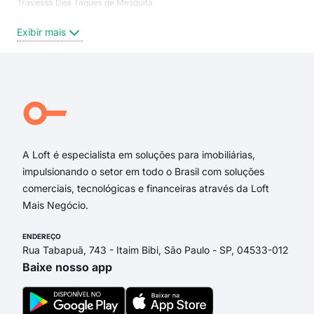
Travessa Dea Taques de Mesquita
Alto
Mercúrio
Siti
Exibir mais
Exi
Rua Sant'Ana do Itararé
Rua Miguel Oleskowicz
Travessa Ludovica Robert
Rua Cidade de Xaxim
Travessa Adolar Coimbra
Rua Edvald Ribas Borba
A Loft é especialista em soluções para imobiliárias,
impulsionando o setor em todo o Brasil com soluções
comerciais, tecnológicas e financeiras através da Loft
Mais Negócio.
ENDEREÇO
Rua Tabapuã, 743 - Itaim Bibi, São Paulo - SP, 04533-012
Baixe nosso app