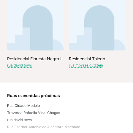
Residencial Floresta Negra Ii
Residencial Toledo
rua david tows
rua moyses gutztein
Ruas e avenidas próximas
Mai
Rua Cidade Modelo
Cwb
Travessa Rafaella Vidal Chagas
Xax
rua david tows
Cwb
Rua Escritor Antônio de Alcântara Machado
CWB