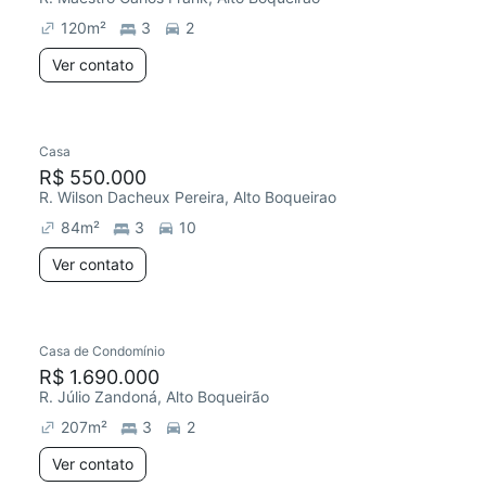
120
m²
3
2
Ver contato
Casa
R$ 550.000
R. Wilson Dacheux Pereira, Alto Boqueirao
84
m²
3
10
Ver contato
Casa de Condomínio
Redecorar
R$ 1.690.000
R. Júlio Zandoná, Alto Boqueirão
207
m²
3
2
Ver contato