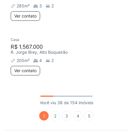
285
m²
3
2
Ver contato
Casa
R$ 1.567.000
R. Jorge Brey, Alto Boqueirão
205
m²
4
2
Ver contato
Você viu 38 de 154 imóveis
1
2
3
4
5