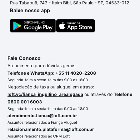
Rua Tabapuã, 743 - Itaim Bibi, São Paulo - SP, 04533-012
um apartamento
e conte com a gente para comprar
Baixe nosso app
o imóvel dos seus sonhos com segurança e
conforto. Loft, com você até as chaves.
Fale Conosco
Atendimento para dúvidas gerais:
Telefone e WhatsApp: +55 11 4020-2208
Segunda-feira a sexta-feira das 9:00 às 18:00
Negociação de taxa ou aluguel em atraso:
loft.vc/fianca_inquilino_arealogada
ou através do
Telefone
0800 001 6003
Segunda-feira a sexta-feira das 9:00 às 18:00
atendimento.fianca@loft.com.br
Assuntos relacionados a Fiança Aluguel
relacionamento.plataforma@loft.com.br
Assuntos relacionados ao CRM Loft