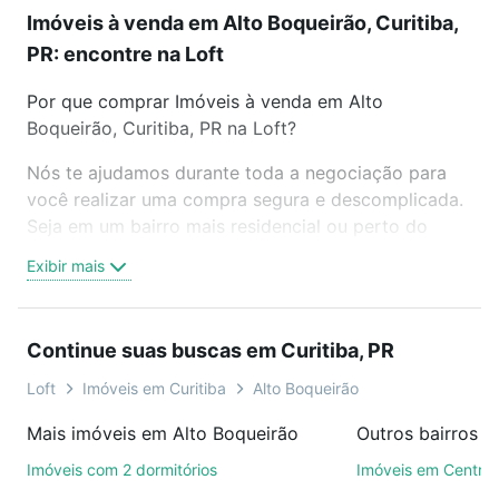
Imóveis à venda em Alto Boqueirão, Curitiba,
PR: encontre na Loft
Por que comprar Imóveis à venda em Alto
Boqueirão, Curitiba, PR na Loft?
Nós te ajudamos durante toda a negociação para
você realizar uma compra segura e descomplicada.
Seja em um bairro mais residencial ou perto do
trabalho e do metrô, aqui você vai encontrar a
Exibir mais
oferta ideal de Imóveis à venda em Alto Boqueirão,
Curitiba, PR para conquistar seu sonho. Agende uma
visita presencial ou por videochamada, é grátis, sem
Continue suas buscas em Curitiba, PR
compromisso e você ainda conta com mais de 46
mil corretores e imobiliárias te ajudando na compra,
Loft
Imóveis em Curitiba
Alto Boqueirão
venda ou troca de imóveis.
Mais imóveis em Alto Boqueirão
Outros bairros e
Como escolher um imóvel?
Imóveis com 2 dormitórios
Imóveis em Centro