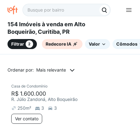
154 Imóveis à venda em Alto
Boqueirão, Curitiba, PR
Filtrar
Redecore IA
Valor
Cômodos
2
Ordenar por:
Mais relevante
Casa de Condomínio
Redecorar
R$ 1.600.000
R. Júlio Zandoná, Alto Boqueirão
250
m²
3
3
Ver contato