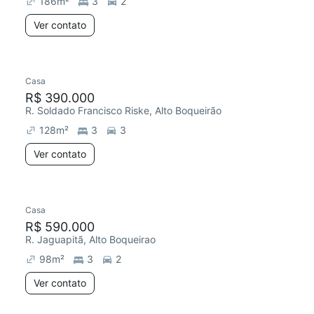
186
m²
3
2
Ver contato
Casa
Chegou este mês
R$ 390.000
R. Soldado Francisco Riske, Alto Boqueirão
128
m²
3
3
Ver contato
Casa
R$ 590.000
R. Jaguapitã, Alto Boqueirao
98
m²
3
2
Ver contato