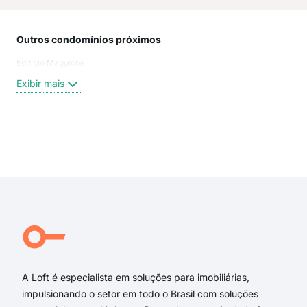
Outros condomínios próximos
Rua
Edifício Maggiore
Rua
Rua 
Exibir mais
Rua 
rua 
rua
Rua
Exi
rua 
Rua
Rua
Rua
Rua
Rua 
A Loft é especialista em soluções para imobiliárias,
impulsionando o setor em todo o Brasil com soluções