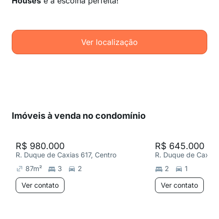
Houses
é a escolha perfeita!
Ver localização
Imóveis à venda no condomínio
R$ 980.000
R$ 645.000
R. Duque de Caxias 617, Centro
R. Duque de Caxias 
87
m²
3
2
2
1
Ver contato
Ver contato