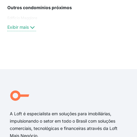
Outros condomínios próximos
Rua
Edifício Maggiore
Rua
Rua 
Exibir mais
Rua
Rua
Aven
Jan
Exi
Dom
Ben
Rua 
Rua
Jos
Rua
A Loft é especialista em soluções para imobiliárias,
impulsionando o setor em todo o Brasil com soluções
comerciais, tecnológicas e financeiras através da Loft
Mais Negócio.