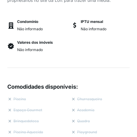
proprietários no site da Loft para trazer uma média.
Condomínio
IPTU mensal
Não informado
Não informado
Valores dos imóveis
Não informado
Comodidades disponíveis
:
Piscina
Churrasqueira
Espaço Gourmet
Academia
Brinquedoteca
Quadra
Piscina Aquecida
Playground