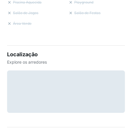
Piscina Aquecida
Playground
Salão de Jogos
Salão de Festas
Área Verde
Localização
Explore os arredores