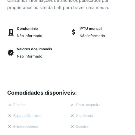
Utilizamos informações de anúncios publicados por
proprietários no site da Loft para trazer uma média.
Condomínio
IPTU mensal
Não informado
Não informado
Valores dos imóveis
Não informado
Comodidades disponíveis
:
Piscina
Churrasqueira
Espaço Gourmet
Academia
Brinquedoteca
Quadra