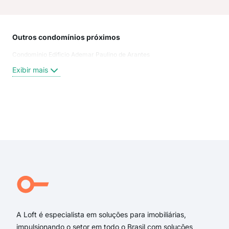
Outros condomínios próximos
Rua
Condominio Edificio Ademar Paulino de Arantes
Con
São
Exibir mais
Cas
Rua
ala
Rua
Exi
Ala
rua
Rua
rua 
rua 
Rua 
A Loft é especialista em soluções para imobiliárias,
impulsionando o setor em todo o Brasil com soluções