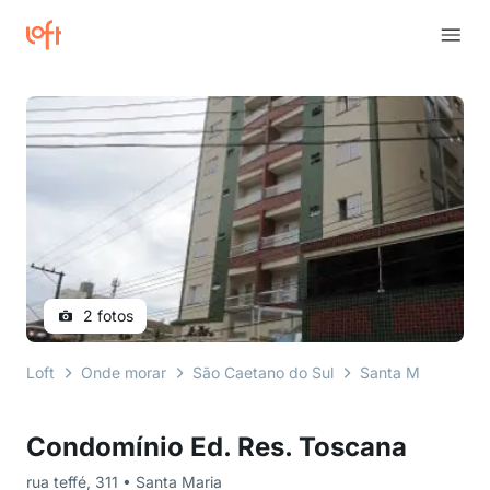
2 fotos
Loft
Onde morar
São Caetano do Sul
Santa Maria
ru
Condomínio Ed. Res. Toscana
rua teffé, 311 • Santa Maria