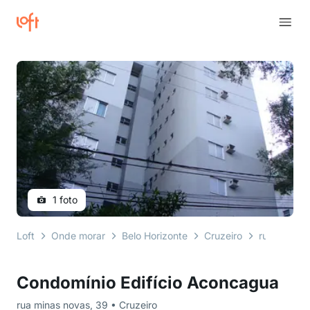
1 foto
Loft
Onde morar
Belo Horizonte
Cruzeiro
rua minas 
Condomínio Edifício Aconcagua
rua minas novas, 39 • Cruzeiro