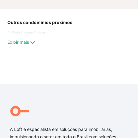
Outros condomínios próximos
Rua
Edificio Helena Peixoto
Rua
Rua 
Exibir mais
Rua
Rua
Rua
rua
Exi
rua 
rua 
rua
rua 
rua 
PIU
A Loft é especialista em soluções para imobiliárias,
impulsionando o setor em todo o Brasil com soluções