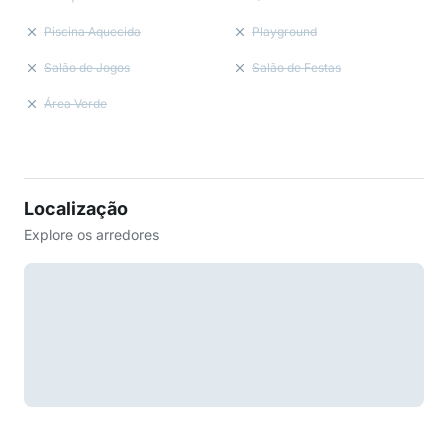
Piscina Aquecida
Playground
Salão de Jogos
Salão de Festas
Área Verde
Localização
Explore os arredores