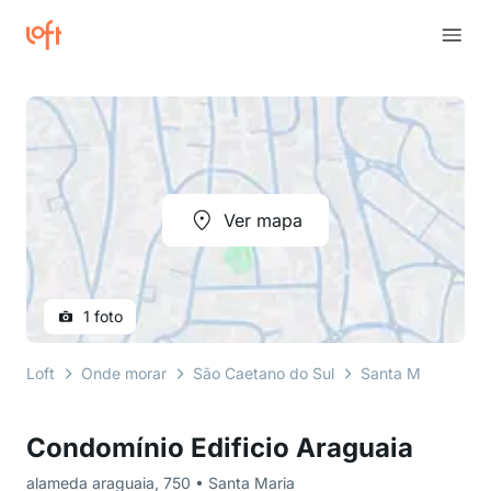
Ver mapa
1 foto
Loft
Onde morar
São Caetano do Sul
Santa Maria
al
Condomínio Edificio Araguaia
alameda araguaia, 750 • Santa Maria