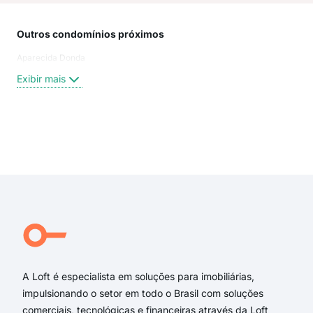
Outros condomínios próximos
Rua
Aparecida Donda
Rua
Rua 
Exibir mais
Mar
Rua
Agu
rua 
Exi
rua
ala
rua 
trav
Rua
Ala
A Loft é especialista em soluções para imobiliárias,
impulsionando o setor em todo o Brasil com soluções
comerciais, tecnológicas e financeiras através da Loft