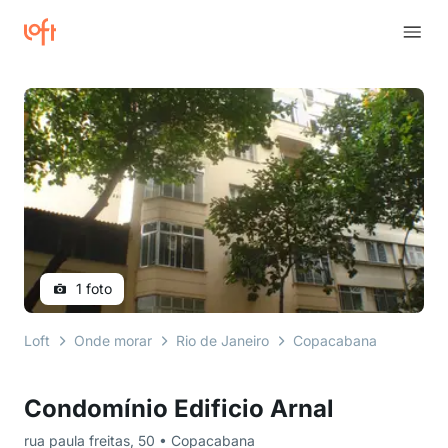
1 foto
Loft
Onde morar
Rio de Janeiro
Copacabana
rua pau
Condomínio Edificio Arnal
rua paula freitas, 50 • Copacabana