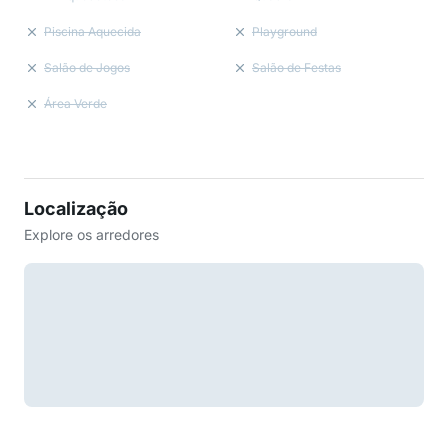
Piscina Aquecida
Playground
Salão de Jogos
Salão de Festas
Área Verde
Localização
Explore os arredores