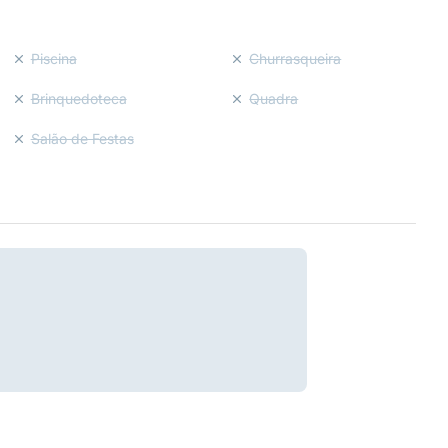
Piscina
Churrasqueira
Brinquedoteca
Quadra
Salão de Festas