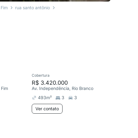
 Fim
rua santo antônio
Cobertura
Apartame
R$ 3.420.000
R$ 48
 Fim
Av. Independência, Rio Branco
R. Ramiro
493
m²
3
3
120
m
Ver contato
Ver co