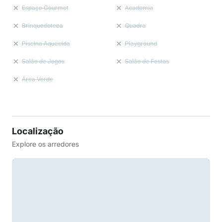
Espaço Gourmet
Academia
Brinquedoteca
Quadra
Piscina Aquecida
Playground
Salão de Jogos
Salão de Festas
Área Verde
Localização
Explore os arredores