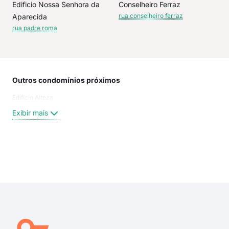
Edificio Nossa Senhora da
Conselheiro Ferraz
rua conselheiro ferraz
Aparecida
rua padre roma
Outros condomínios próximos
Rua
Edifício Alteza
Tra
Rua 
Exibir mais
Rua
Rua
Rua
Rua
Exi
rua
rua
rua
rua
rua 