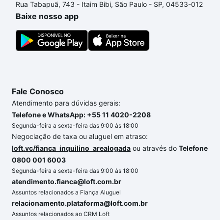
Rua Tabapuã, 743 - Itaim Bibi, São Paulo - SP, 04533-012
processo de compra, veja em nosso portal
quanto
Baixe nosso app
custa comprar um apartamento
e conte com a
gente para comprar o imóvel dos seus sonhos com
segurança e conforto. Loft, com você até as
chaves.
Fale Conosco
Atendimento para dúvidas gerais:
Telefone e WhatsApp: +55 11 4020-2208
Segunda-feira a sexta-feira das 9:00 às 18:00
Negociação de taxa ou aluguel em atraso:
loft.vc/fianca_inquilino_arealogada
ou através do
Telefone
0800 001 6003
Segunda-feira a sexta-feira das 9:00 às 18:00
atendimento.fianca@loft.com.br
Assuntos relacionados a Fiança Aluguel
relacionamento.plataforma@loft.com.br
Assuntos relacionados ao CRM Loft