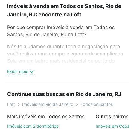
Imóveis à venda em Todos os Santos, Rio de
Janeiro, RJ: encontre na Loft
Por que comprar Imóveis à venda em Todos os
Santos, Rio de Janeiro, RJ na Loft?
Nós te ajudamos durante toda a negociação para
você realizar uma compra segura e descomplicada.
Seja em um bairro mais residencial ou perto do
trabalho e do metrô, aqui você vai encontrar a
Exibir mais
oferta ideal de Imóveis à venda em Todos os
Santos, Rio de Janeiro, RJ para conquistar seu
sonho. Agende uma visita presencial ou por
Continue suas buscas em Rio de Janeiro, RJ
videochamada, é grátis, sem compromisso e você
ainda conta com mais de 46 mil corretores e
Loft
Imóveis em Rio de Janeiro
Todos os Santos
imobiliárias te ajudando na compra, venda ou troca
Mais imóveis em Todos os Santos
de imóveis.
Imóveis com 2 dormitórios
Imóveis em Copac
Como escolher um imóvel?