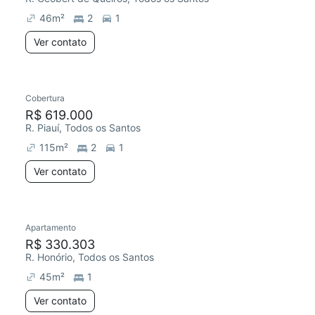
46
m²
2
1
Ver contato
Cobertura
Chegou este mês
R$ 619.000
R. Piauí, Todos os Santos
115
m²
2
1
Ver contato
Apartamento
R$ 330.303
R. Honório, Todos os Santos
45
m²
1
Ver contato