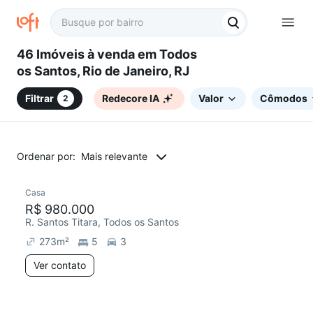
46 Imóveis à venda em Todos
os Santos, Rio de Janeiro, RJ
Filtrar
Redecore IA
Valor
Cômodos
2
Ordenar por:
Mais relevante
Casa
Redecorar
R$ 980.000
R. Santos Titara, Todos os Santos
273
m²
5
3
Ver contato