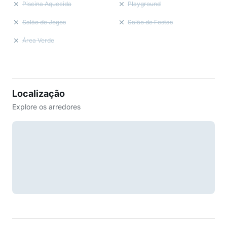
Piscina Aquecida
Playground
Salão de Jogos
Salão de Festas
Área Verde
Localização
Explore os arredores