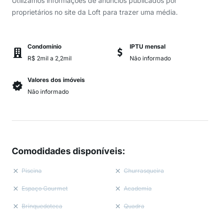
Utilizamos informações de anúncios publicados por
proprietários no site da Loft para trazer uma média.
Condomínio
IPTU mensal
R$ 2mil a 2,2mil
Não informado
Valores dos imóveis
Não informado
Comodidades disponíveis
:
Piscina
Churrasqueira
Espaço Gourmet
Academia
Brinquedoteca
Quadra