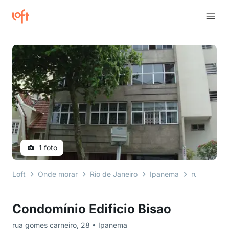
1 foto
Loft
Onde morar
Rio de Janeiro
Ipanema
rua gomes 
Condomínio Edificio Bisao
rua gomes carneiro, 28 • Ipanema