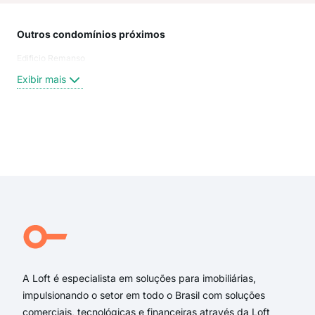
Outros condomínios próximos
Rua
Edificio Remanso
Rua 
Jan
Exibir mais
Rua 
Rua
rua 
Pru
Exi
rua 
rua 
rua 
Rua
Teix
Rua
A Loft é especialista em soluções para imobiliárias,
impulsionando o setor em todo o Brasil com soluções
comerciais, tecnológicas e financeiras através da Loft