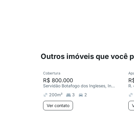
Outros imóveis que você 
Cobertura
Ap
R$ 800.000
R
Servidão Botafogo dos Ingleses, Ingleses do Rio Vermelho
200
m²
3
2
Ver contato
V