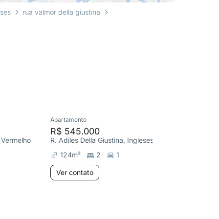
eses
rua valmor della giustina
Apartamento
Apartame
R$ 545.000
R$ 1.2
o Vermelho
R. Adiles Della Giustina, Ingleses do Rio Vermelho
Brisamar
124
m²
2
1
165
m
Ver contato
Ver co