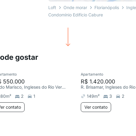
Loft
Onde morar
Florianópolis
Ingl
Condomínio Edifício Cabure
pode gostar
artamento
Apartamento
$ 550.000
R$ 1.420.000
R. do Marisco, Ingleses do Rio Vermelho
R. Brisamar, Ingleses do Ri
80
m²
2
1
149
m²
3
2
er contato
Ver contato