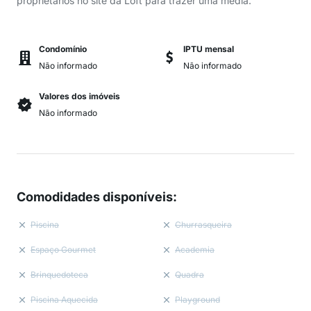
proprietários no site da Loft para trazer uma média.
Condomínio
IPTU mensal
Não informado
Não informado
Valores dos imóveis
Não informado
Comodidades disponíveis
:
Piscina
Churrasqueira
Espaço Gourmet
Academia
Brinquedoteca
Quadra
Piscina Aquecida
Playground