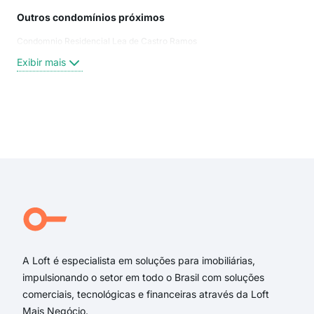
Outros condomínios próximos
Rua
Condomnio Residencial Lea de Castro Ramos
Rua
ave
Exibir mais
Tro
Rua
rua
rua
Exi
rua 
rua
Ave
Rua
New
Pad
A Loft é especialista em soluções para imobiliárias,
impulsionando o setor em todo o Brasil com soluções
comerciais, tecnológicas e financeiras através da Loft
Mais Negócio.