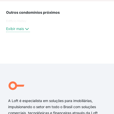
Outros condomínios próximos
Rua
Edificio Halley
Rua
Rua
Exibir mais
Rua 
Rua 
Rua
Rua 
Exi
ave
Rua 
rua 
rua 
rua 
rua 
A Loft é especialista em soluções para imobiliárias,
impulsionando o setor em todo o Brasil com soluções
comerciais, tecnológicas e financeiras através da Loft