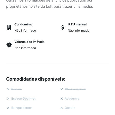
Utilizamos informações de anúncios publicados por
proprietários no site da Loft para trazer uma média.
Condomínio
IPTU mensal
Não informado
Não informado
Valores dos imóveis
Não informado
Comodidades disponíveis
:
Piscina
Churrasqueira
Espaço Gourmet
Academia
Brinquedoteca
Quadra