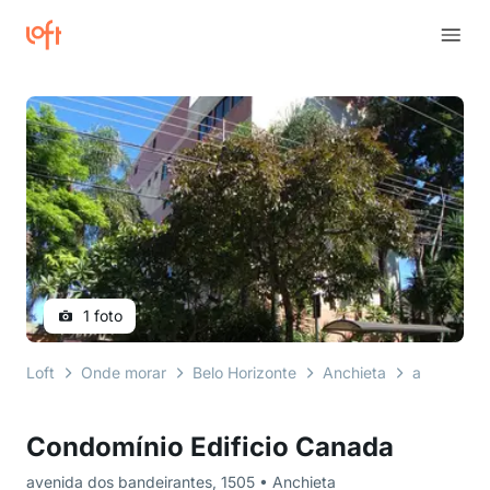
1 foto
Loft
Onde morar
Belo Horizonte
Anchieta
avenida do
Condomínio Edificio Canada
avenida dos bandeirantes, 1505 • Anchieta