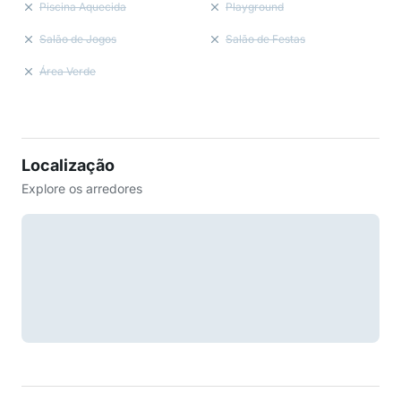
Piscina Aquecida
Playground
Salão de Jogos
Salão de Festas
Área Verde
Localização
Explore os arredores