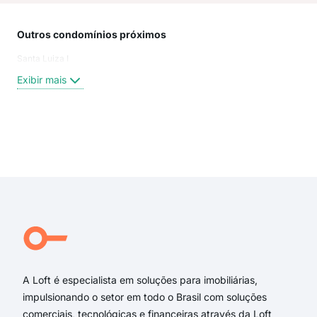
Outros condomínios próximos
Rua
Santa Luiza I
rua
Rua 
Exibir mais
Rua
Rua 
Rua 
praç
Exi
rua 
rua 
rua 
Rua 
rua 
Rua
A Loft é especialista em soluções para imobiliárias,
impulsionando o setor em todo o Brasil com soluções
comerciais, tecnológicas e financeiras através da Loft