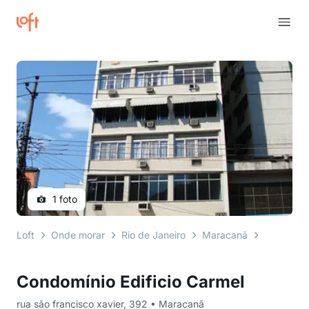
1 foto
Loft
Onde morar
Rio de Janeiro
Maracanã
rua são fr
Condomínio Edificio Carmel
rua são francisco xavier, 392 • Maracanã