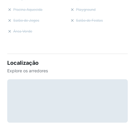
Piscina Aquecida
Playground
Salão de Jogos
Salão de Festas
Área Verde
Localização
Explore os arredores