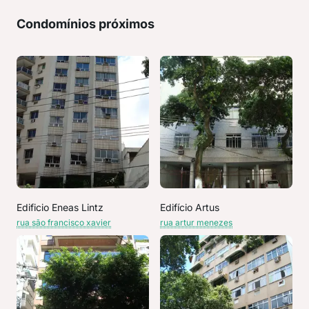
Condomínios próximos
Edificio Eneas Lintz
Edifício Artus
rua são francisco xavier
rua artur menezes