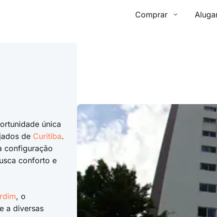
Comprar
Aluga
ortunidade única
ejados de
Curitiba
.
a configuração
usca conforto e
ardim
, o
e a diversas