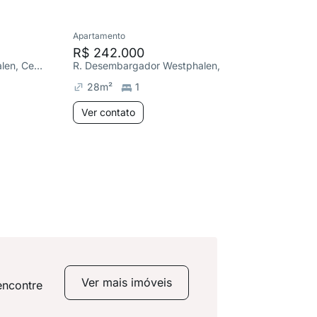
Apartamento
Apartame
R$ 242.000
R$ 590
R. Desembargador Westphalen, Centro
R. Desembargador Westphalen, Centro
R. Loure
28
m²
1
161
m²
Ver contato
Ver co
Ver mais imóveis
encontre