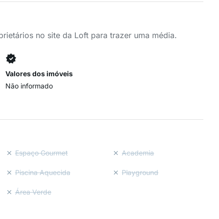
ietários no site da Loft para trazer uma média.
Valores dos imóveis
Não informado
Espaço Gourmet
Academia
Piscina Aquecida
Playground
Área Verde