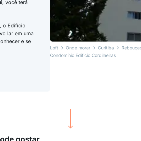
i, você terá
 o Edifício
ovo lar em uma
conhecer e se
Loft
Onde morar
Curitiba
Rebouça
Condomínio Edificio Cordilheiras
pode gostar