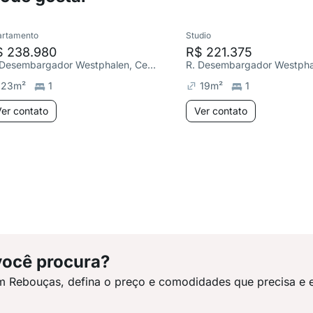
artamento
Studio
$ 238.980
R$ 221.375
R. Desembargador Westphalen, Centro
23
m²
1
19
m²
1
er contato
Ver contato
você procura?
m Rebouças, defina o preço e comodidades que precisa e 