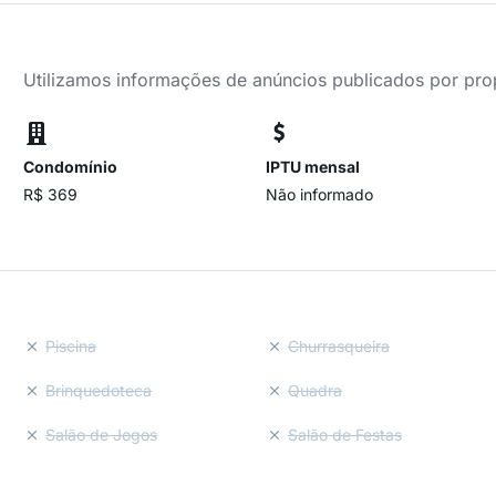
Utilizamos informações de anúncios publicados por propr
Condomínio
IPTU mensal
R$ 369
Não informado
Piscina
Churrasqueira
Brinquedoteca
Quadra
Salão de Jogos
Salão de Festas