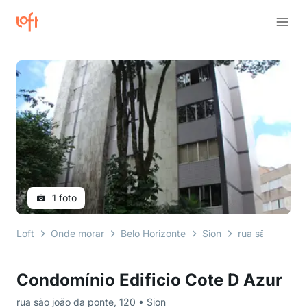
1 foto
Loft
Onde morar
Belo Horizonte
Sion
rua são joão d
Condomínio Edificio Cote D Azur
rua são joão da ponte, 120 • Sion