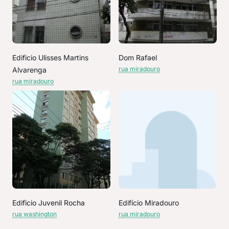
Edificio Ulisses Martins
Dom Rafael
rua miradouro
Alvarenga
rua miradouro
Edificio Juvenil Rocha
Edifício Miradouro
rua washington
rua miradouro