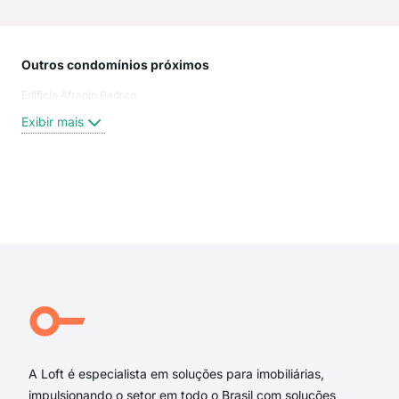
Outros condomínios próximos
Rua
Edificio Afranio Padrao
do 
Rua
Exibir mais
Rua
Rua 
Man
Rua
Exi
Rua
rua
rua
rua
rua 
Uru
A Loft é especialista em soluções para imobiliárias,
impulsionando o setor em todo o Brasil com soluções