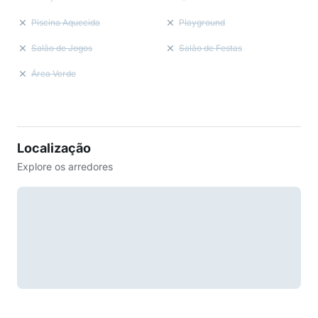
Piscina Aquecida
Playground
Salão de Jogos
Salão de Festas
Área Verde
Localização
Explore os arredores