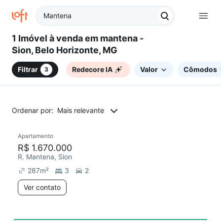
1 Imóvel à venda em mantena -
Sion, Belo Horizonte, MG
Filtrar
Redecore IA
Valor
Cômodos
3
Ordenar por:
Mais relevante
Apartamento
Redecorar
Chegou este mês
R$ 1.670.000
R. Mantena, Sion
287
m²
3
2
Ver contato