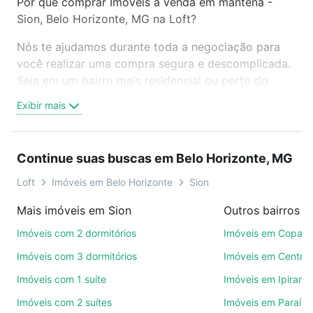
Por que comprar Imóveis à venda em mantena -
Sion, Belo Horizonte, MG na Loft?
Nós te ajudamos durante toda a negociação para
você realizar uma compra segura e descomplicada.
Seja em um bairro mais residencial ou perto do
trabalho e do metrô, aqui você vai encontrar a
Exibir mais
oferta ideal de Imóveis à venda em mantena - Sion,
Belo Horizonte, MG para conquistar seu sonho.
Agende uma visita presencial ou por videochamada,
Continue suas buscas em Belo Horizonte, MG
é grátis, sem compromisso e você ainda conta com
mais de 46 mil corretores e imobiliárias te ajudando
Loft
Imóveis em Belo Horizonte
Sion
na compra, venda ou troca de imóveis.
Mais imóveis em Sion
Como escolher um imóvel?
Imóveis com 2 dormitórios
Imóveis em Copac
Use barra de busca no topo para pesquisar por
Imóveis com 3 dormitórios
Imóveis em Centro
ruas, bairros e até condomínios favoritos. Você
Imóveis com 1 suíte
Imóveis em Ipirang
também pode usar os filtros como quantidade de
Imóveis com 2 suítes
Imóveis em Paraíso
quartos, suítes, com ou sem vaga de garagem para