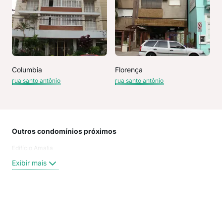
Columbia
Florença
rua santo antônio
rua santo antônio
Outros condomínios próximos
Rua
Edifício Amalia
Rua
Gari
Exibir mais
GAR
rua 
ave
rua 
Exi
Ave