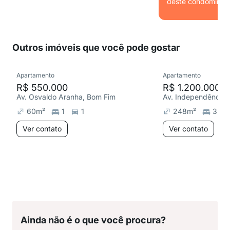
deste condomínio.
Ver
Outros imóveis que você pode gostar
Apartamento
Apartamento
R$ 550.000
R$ 1.200.000
Av. Osvaldo Aranha, Bom Fim
Av. Independência,
60
m²
1
1
248
m²
3
Ver contato
Ver contato
Ainda não é o que você procura?