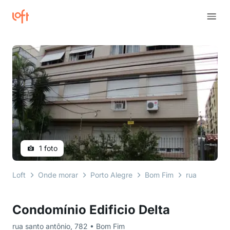
1 foto
Loft
Onde morar
Porto Alegre
Bom Fim
rua santo an
Condomínio Edificio Delta
rua santo antônio, 782 • Bom Fim