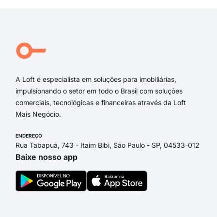
OSV
Cau
Rua 
San
Rua
A Loft é especialista em soluções para imobiliárias,
impulsionando o setor em todo o Brasil com soluções
comerciais, tecnológicas e financeiras através da Loft
Mais Negócio.
ENDEREÇO
Rua Tabapuã, 743 - Itaim Bibi, São Paulo - SP, 04533-012
Baixe nosso app