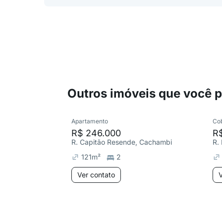
Outros imóveis que você 
Apartamento
Co
R$ 246.000
R
R. Capitão Resende, Cachambi
R.
121
m²
2
Ver contato
V