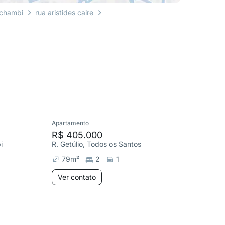
chambi
rua aristides caire
Apartamento
Apartame
R$ 405.000
R$ 40
i
R. Getúlio, Todos os Santos
R. Garci
79
m²
2
1
77
m²
Ver contato
Ver co