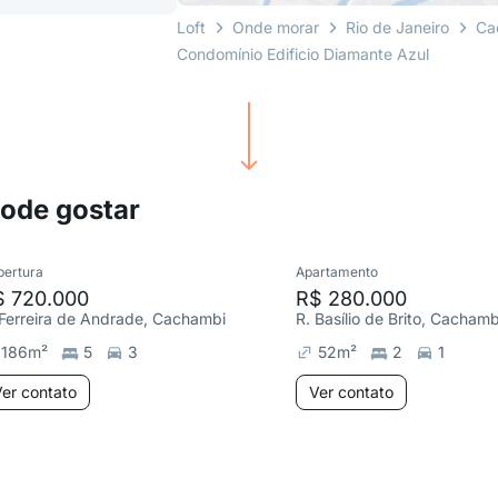
Loft
Onde morar
Rio de Janeiro
Ca
Condomínio Edificio Diamante Azul
pode gostar
bertura
Apartamento
$ 720.000
R$ 280.000
 Ferreira de Andrade, Cachambi
R. Basílio de Brito, Cachamb
186
m²
5
3
52
m²
2
1
er contato
Ver contato