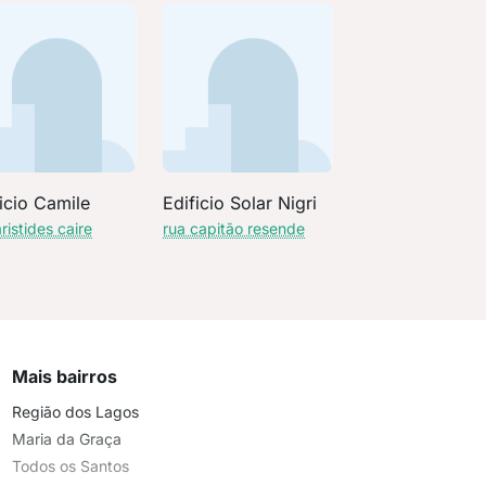
icio Camile
Edificio Solar Nigri
ristides caire
rua capitão resende
Mais bairros
Região dos Lagos
Maria da Graça
Todos os Santos