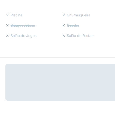
Piscina
Churrasqueira
Brinquedoteca
Quadra
Salão de Jogos
Salão de Festas