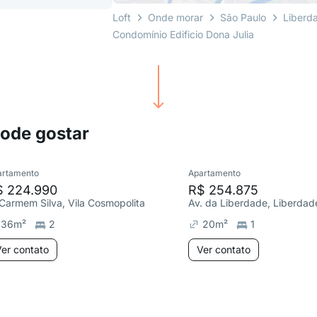
Loft
Onde morar
São Paulo
Liberd
Condomínio Edificio Dona Julia
pode gostar
artamento
Apartamento
$ 224.990
R$ 254.875
 Carmem Silva, Vila Cosmopolita
Av. da Liberdade, Liberdad
36
m²
2
20
m²
1
er contato
Ver contato