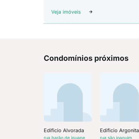
Veja imóveis
Condomínios próximos
Edificio Alvorada
Edificio Argonit
rua barão de iguape
rua são joaquim