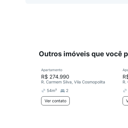
Outros imóveis que você 
Apartamento
Ap
R$ 274.990
R
R. Carmem Silva, Vila Cosmopolita
R.
54
m²
2
Ver contato
V