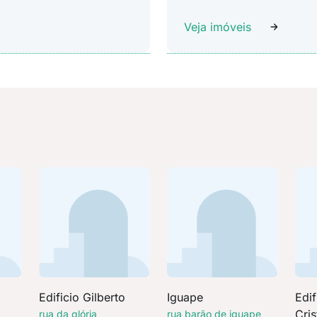
Veja imóveis
a
Edificio Gilberto
Iguape
Edif
Cris
rua da glória
rua barão de iguape