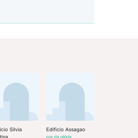
icio Silvia
Edificio Assagao
tina
rua da glória