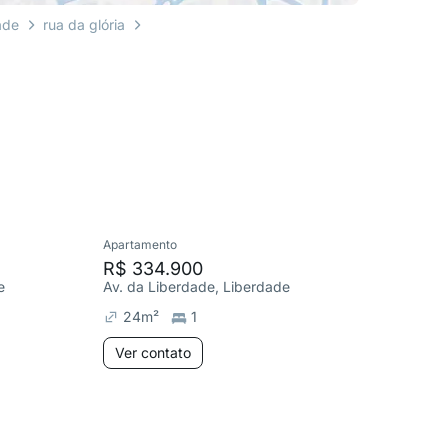
ade
rua da glória
Apartamento
Apartame
R$ 334.900
R$ 328
e
Av. da Liberdade, Liberdade
Av. da L
24
m²
1
24
m²
Ver contato
Ver co