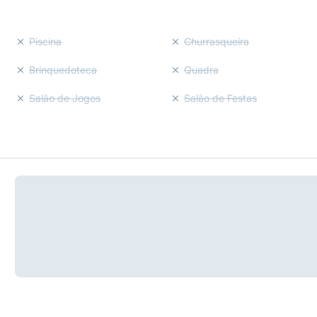
Piscina
Churrasqueira
Brinquedoteca
Quadra
Salão de Jogos
Salão de Festas