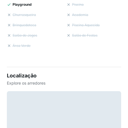
Playground
Piscina
Churrasqueira
Academia
Brinquedoteca
Piscina Aquecida
Salão de Jogos
Salão de Festas
Área Verde
Localização
Explore os arredores