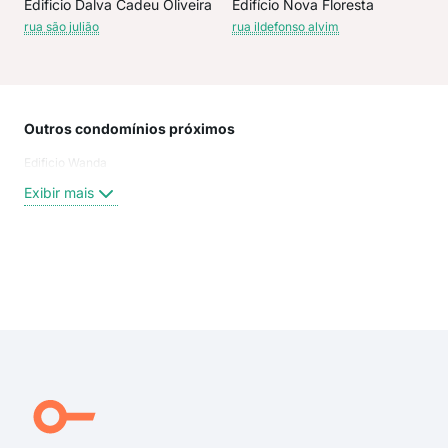
Edificio Dalva Cadeu Oliveira
Edifício Nova Floresta
rua são julião
rua ildefonso alvim
Outros condomínios próximos
Rua
Edificio Wanda
Rua 
Rua 
Exibir mais
Rua 
Rua 
rua
rua
Exi
rua 
rua 
rua
rua 
rua 
Rua