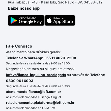
Rua Tabapuã, 743 - Itaim Bibi, São Paulo - SP, 04533-012
um apartamento
e conte com a gente para comprar
Baixe nosso app
o imóvel dos seus sonhos com segurança e
conforto. Loft, com você até as chaves.
Fale Conosco
Atendimento para dúvidas gerais:
Telefone e WhatsApp: +55 11 4020-2208
Segunda-feira a sexta-feira das 9:00 às 18:00
Negociação de taxa ou aluguel em atraso:
loft.vc/fianca_inquilino_arealogada
ou através do
Telefone
0800 001 6003
Segunda-feira a sexta-feira das 9:00 às 18:00
atendimento.fianca@loft.com.br
Assuntos relacionados a Fiança Aluguel
relacionamento.plataforma@loft.com.br
Assuntos relacionados ao CRM Loft