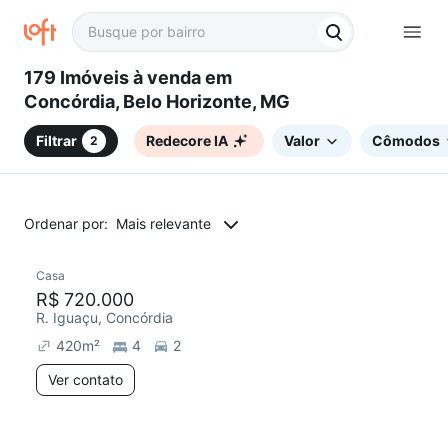
179 Imóveis à venda em
Concórdia, Belo Horizonte, MG
Filtrar
Redecore IA
Valor
Cômodos
2
Ordenar por:
Mais relevante
Casa
R$ 720.000
R. Iguaçu, Concórdia
420
m²
4
2
Ver contato