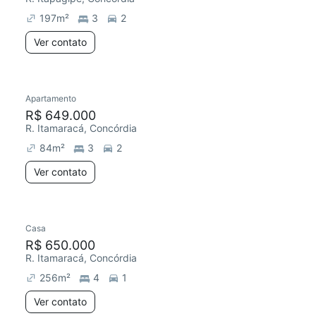
197
m²
3
2
Ver contato
Apartamento
Redecorar
R$ 649.000
R. Itamaracá, Concórdia
84
m²
3
2
Ver contato
Casa
R$ 650.000
R. Itamaracá, Concórdia
256
m²
4
1
Ver contato