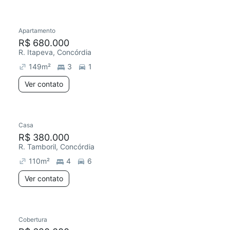
Apartamento
Redecorar
R$ 680.000
R. Itapeva, Concórdia
149
m²
3
1
Ver contato
Casa
R$ 380.000
R. Tamboril, Concórdia
110
m²
4
6
Ver contato
Cobertura