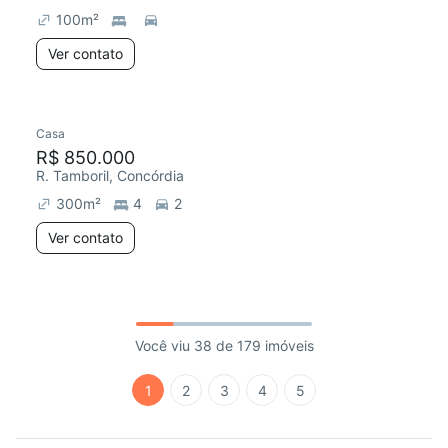
100
m²
Ver contato
Casa
R$ 850.000
R. Tamboril, Concórdia
300
m²
4
2
Ver contato
Você viu 38 de 179 imóveis
1
2
3
4
5