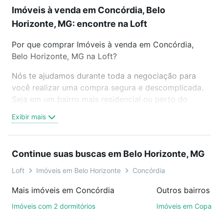
Imóveis à venda em Concórdia, Belo
Horizonte, MG: encontre na Loft
Por que comprar Imóveis à venda em Concórdia,
Belo Horizonte, MG na Loft?
Nós te ajudamos durante toda a negociação para
você realizar uma compra segura e descomplicada.
Seja em um bairro mais residencial ou perto do
trabalho e do metrô, aqui você vai encontrar a
Exibir mais
oferta ideal de Imóveis à venda em Concórdia, Belo
Horizonte, MG para conquistar seu sonho. Agende
uma visita presencial ou por videochamada, é grátis,
Continue suas buscas em Belo Horizonte, MG
sem compromisso e você ainda conta com mais de
46 mil corretores e imobiliárias te ajudando na
Loft
Imóveis em Belo Horizonte
Concórdia
compra, venda ou troca de imóveis.
Mais imóveis em Concórdia
Como escolher um imóvel?
Imóveis com 2 dormitórios
Imóveis em Copac