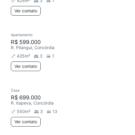
425
m²
3
1
Ver contato
Apartamento
R$ 599.000
R. Pitangui, Concórdia
425
m²
3
1
Ver contato
Casa
R$ 699.000
R. Itapeva, Concórdia
550
m²
3
13
Ver contato