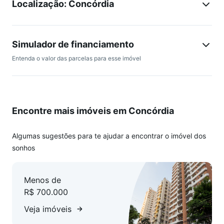
Localização: Concórdia
Primeiro pavimento
Sala ampla com piso em porcelanato
Cozinha integrada com ótimo espaço e acabamento
Simulador de financiamento
moderno
Entenda o valor das parcelas para esse imóvel
Área de serviço independente
2 quartos, sendo 1 suíte, com piso em cerâmica e box em
blindex
Banheiro social com piso em cerâmica e box em blindex
Encontre mais imóveis em Concórdia
Área externa ampla, ideal para lazer e convivência
Segundo pavimento
Algumas sugestões para te ajudar a encontrar o imóvel dos
Sala ampla
sonhos
Lavabo
Área externa descoberta
Menos de
R$ 700.000
Diferenciais
Veja imóveis
2 vagas de garagem cobertas paralelas