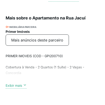
Mais sobre o Apartamento na Rua Jacuí
IMOBILIÁRIA PARCEIRA
Primer Imóveis
Mais anúncios deste parceiro
PRIMER IMOVEIS (COD - GPI200710)
Cobertura à Venda - 2 Quartos (1 Suíte) - 2 Vagas -
Concordia
Espaços bem distribuídos, acabamento de qualidade e
Exibir mais
excelente aproveitamento de luz natural
Detalhes do Imóvel