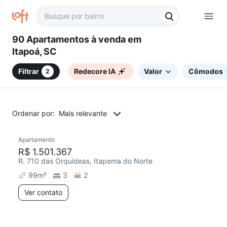
90 Apartamentos à venda em
Itapoá, SC
Filtrar
Redecore IA
Valor
Cômodos
2
Ordenar por:
Mais relevante
Apartamento
R$ 1.501.367
R. 710 das Orquídeas, Itapema do Norte
99
m²
3
2
Ver contato