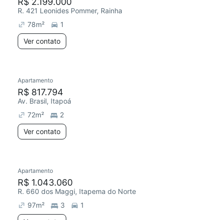
R$ 2.199.000
R. 421 Leonides Pommer, Rainha
78
m²
1
Ver contato
Apartamento
R$ 817.794
Av. Brasil, Itapoá
72
m²
2
Ver contato
Apartamento
R$ 1.043.060
R. 660 dos Maggi, Itapema do Norte
97
m²
3
1