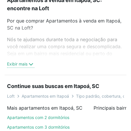
Apartamentos à venda em Itapoá, SC:
encontre na Loft
Por que comprar Apartamentos à venda em Itapoá,
SC na Loft?
Nós te ajudamos durante toda a negociação para
você realizar uma compra segura e descomplicada.
Seja em um bairro mais residencial ou perto do
trabalho e do metrô, aqui você vai encontrar a
Exibir mais
oferta ideal de Apartamentos à venda em Itapoá,
SC para conquistar seu sonho. Agende uma visita
presencial ou por videochamada, é grátis, sem
Continue suas buscas em Itapoá, SC
compromisso e você ainda conta com mais de 46
mil corretores e imobiliárias te ajudando na compra,
Loft
Apartamentos em Itapoá
Tipo padrão, cobertura, dupl
venda ou troca de imóveis.
Mais apartamentos em Itapoá, SC
Principais bairr
Como escolher um imóvel?
Apartamentos com 2 dormitórios
Use barra de busca no topo para pesquisar por
Apartamentos com 3 dormitórios