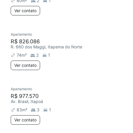
80
m²
2
1
Ver contato
Apartamento
Redecorar
R$ 826.086
R. 660 dos Maggi, Itapema do Norte
74
m²
2
1
Ver contato
Apartamento
R$ 977.570
Av. Brasil, Itapoá
83
m²
3
1
Ver contato