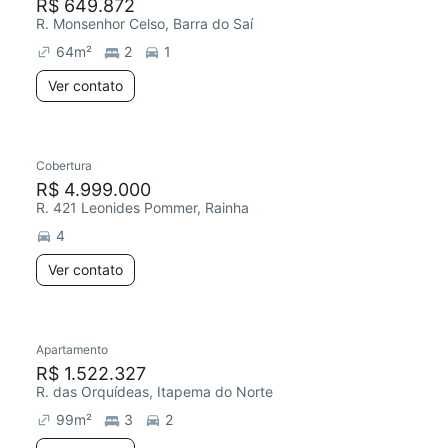
R$ 649.872
R. Monsenhor Celso, Barra do Saí
64
m²
2
1
Ver contato
Cobertura
R$ 4.999.000
R. 421 Leonides Pommer, Rainha
4
Ver contato
Apartamento
R$ 1.522.327
R. das Orquídeas, Itapema do Norte
99
m²
3
2