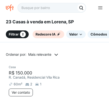
23 Casas à venda em Lorena, SP
Filtrar
Redecore IA
Valor
Cômodos
2
Ordenar por:
Mais relevante
Casa
R$ 150.000
R. Canadá, Residencial Vila Rica
60
m²
2
1
Ver contato