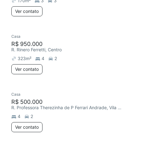
170
m²
3
3
Ver contato
Casa
R$ 950.000
R. Rinero Ferretti, Centro
323
m²
4
2
Ver contato
Casa
R$ 500.000
R. Professora Therezinha de P Ferrari Andrade, Vila dos Comerciários II
4
2
Ver contato