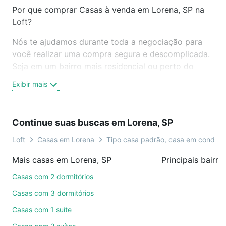
Por que comprar Casas à venda em Lorena, SP na
Loft?
Nós te ajudamos durante toda a negociação para
você realizar uma compra segura e descomplicada.
Seja em um bairro mais residencial ou perto do
trabalho e do metrô, aqui você vai encontrar a
Exibir mais
oferta ideal de Casas à venda em Lorena, SP para
conquistar seu sonho. Agende uma visita presencial
ou por videochamada, é grátis, sem compromisso e
Continue suas buscas em Lorena, SP
você ainda conta com mais de 46 mil corretores e
imobiliárias te ajudando na compra, venda ou troca
Loft
Casas em Lorena
Tipo casa padrão, casa em condomí
de imóveis.
Mais casas em Lorena, SP
Principais bairr
Como escolher um imóvel?
Casas com 2 dormitórios
Use barra de busca no topo para pesquisar por
Casas com 3 dormitórios
ruas, bairros e até condomínios favoritos. Você
Casas com 1 suíte
também pode usar os filtros como quantidade de