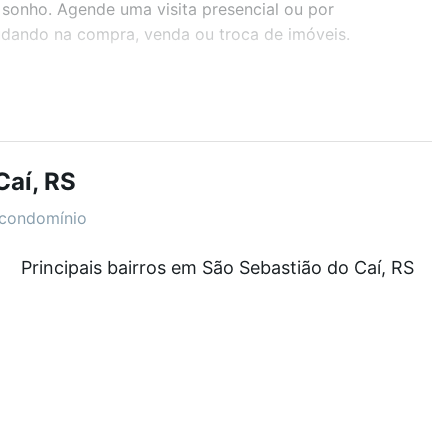
 sonho. Agende uma visita presencial ou por
judando na compra, venda ou troca de imóveis.
r os filtros como quantidade de quartos, suítes, com
demia, salão de festas ou área verde e encontrar
Caí, RS
 condomínio
tir de R$ 0 e com nossas opções de financiamento
Principais bairros em São Sebastião do Caí, RS
 no processo de compra, veja em nosso portal
quanto
nforto. Loft, com você até as chaves.