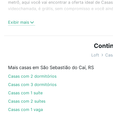
metrô, aqui você vai encontrar a oferta ideal de Casa
videochamada, é grátis, sem compromisso e você ainda
Como escolher um imóvel?
Exibir mais
Use barra de busca no topo para pesquisar por ruas, 
ou sem vaga de garagem para combinar perfeitamente 
Casas à venda em São Sebastião do Caí, RS ideal para
Contin
Qual o preço de Casas à venda em São Sebastião
Loft
Cas
Aqui na Loft temos a oferta ideal para você, com Ca
Mais casas em São Sebastião do Caí, RS
imobiliário as parcelas podem se adequar ao seu orç
Casas com 2 dormitórios
custa comprar um apartamento
e conte com a gente p
Casas com 3 dormitórios
Casas com 1 suíte
Casas com 2 suítes
Casas com 1 vaga