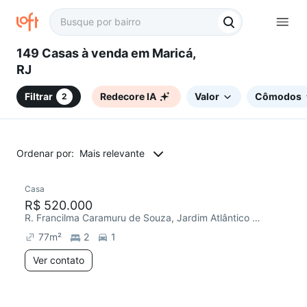
149 Casas à venda em Maricá,
RJ
Filtrar
Redecore IA
Valor
Cômodos
2
Ordenar por:
Mais relevante
Casa
R$ 520.000
R. Francilma Caramuru de Souza, Jardim Atlântico Central (Itaipuaçu)
77
m²
2
1
Ver contato