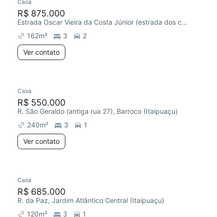
Casa
R$ 875.000
Estrada Oscar Vieira da Costa Júnior (estrada dos cajueiros), Cajueiros (Itaipuaçu)
162
m²
3
2
Ver contato
Casa
R$ 550.000
R. São Geraldo (antiga rua 27), Barroco (Itaipuaçu)
240
m²
3
1
Ver contato
Casa
R$ 685.000
R. da Paz, Jardim Atlântico Central (Itaipuaçu)
120
m²
3
1