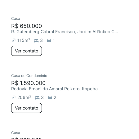
Casa
R$ 650.000
R. Gutemberg Cabral Francisco, Jardim Atlântico Central (Itaipuaçu)
115
m²
3
1
Ver contato
Casa de Condomínio
R$ 1.590.000
Rodovia Ernani do Amaral Peixoto, Itapeba
206
m²
3
2
Ver contato
Casa