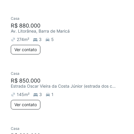
Casa
R$ 880.000
Av. Litorânea, Barra de Maricá
274
m²
3
5
Ver contato
Casa
R$ 850.000
Estrada Oscar Vieira da Costa Júnior (estrada dos cajueiros), Cajueiros (Itaipuaçu)
145
m²
3
1
Ver contato
Casa