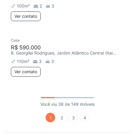
100
m²
2
3
Ver contato
Casa
R$ 590.000
R. Georgilei Rodrigues, Jardim Atlântico Central (Itaipuaçu)
110
m²
3
3
Ver contato
Você viu 38 de 149 imóveis
1
2
3
4