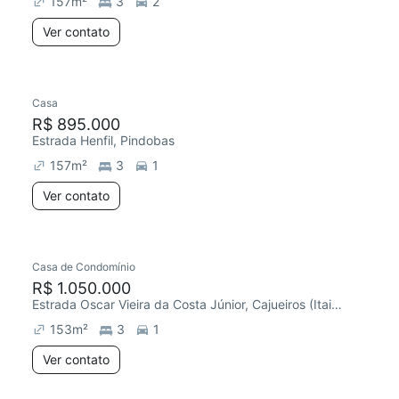
157
m²
3
2
Ver contato
Casa
R$ 895.000
Estrada Henfil, Pindobas
157
m²
3
1
Ver contato
Casa de Condomínio
R$ 1.050.000
Estrada Oscar Vieira da Costa Júnior, Cajueiros (Itaipuaçu)
153
m²
3
1
Ver contato