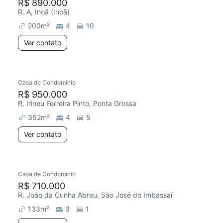
R$ 890.000
R. A, Inoã (Inoã)
200
m²
4
10
Ver contato
Casa de Condomínio
R$ 950.000
R. Irineu Ferreira Pinto, Ponta Grossa
352
m²
4
5
Ver contato
Casa de Condomínio
R$ 710.000
R. João da Cunha Abreu, São José do Imbassaí
133
m²
3
1