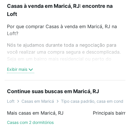
Casas à venda em Maricá, RJ: encontre na
Loft
Por que comprar Casas à venda em Maricá, RJ na
Loft?
Nós te ajudamos durante toda a negociação para
você realizar uma compra segura e descomplicada.
Seja em um bairro mais residencial ou perto do
trabalho e do metrô, aqui você vai encontrar a
Exibir mais
oferta ideal de Casas à venda em Maricá, RJ para
conquistar seu sonho. Agende uma visita presencial
ou por videochamada, é grátis, sem compromisso e
Continue suas buscas em Maricá, RJ
você ainda conta com mais de 46 mil corretores e
imobiliárias te ajudando na compra, venda ou troca
Loft
Casas em Maricá
Tipo casa padrão, casa em condomí
de imóveis.
Mais casas em Maricá, RJ
Principais bairr
Como escolher um imóvel?
Casas com 2 dormitórios