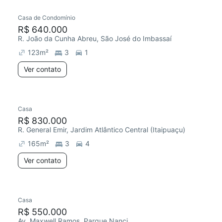
Casa de Condomínio
R$ 640.000
R. João da Cunha Abreu, São José do Imbassaí
123
m²
3
1
Ver contato
Casa
R$ 830.000
R. General Emir, Jardim Atlântico Central (Itaipuaçu)
165
m²
3
4
Ver contato
Casa
R$ 550.000
Av. Maxwell Ramos, Parque Nanci