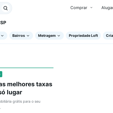
Comprar
Aluga
, SP
Bairros
Metragem
Propriedade Loft
Cria
o
as melhores taxas
ó lugar
biliária grátis para o seu
.