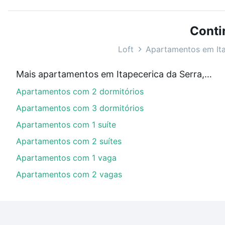
ou sem vaga de garagem para combinar perfeitamente 
Apartamentos à venda em Itapecerica da Serra, SP ide
Conti
Qual o preço de Apartamentos à venda em Itapec
Loft
Apartamentos em Ita
Aqui na Loft temos a oferta ideal para você, com Apa
Mais apartamentos em Itapecerica da Serra, SP
financiamento imobiliário as parcelas podem se adeq
Apartamentos com 2 dormitórios
portal
quanto custa comprar um apartamento
e conte
Apartamentos com 3 dormitórios
Apartamentos com 1 suíte
Apartamentos com 2 suítes
Apartamentos com 1 vaga
Apartamentos com 2 vagas