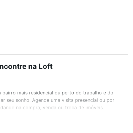
ncontre na Loft
airro mais residencial ou perto do trabalho e do
tar seu sonho. Agende uma visita presencial ou por
judando na compra, venda ou troca de imóveis.
r os filtros como quantidade de quartos, suítes, com