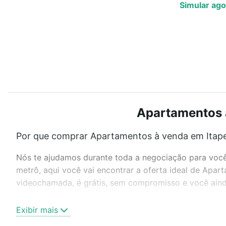
Simular ago
Apartamentos à
Por que comprar Apartamentos à venda em Itapec
Nós te ajudamos durante toda a negociação para você 
metrô, aqui você vai encontrar a oferta ideal de Apar
videochamada, é grátis, sem compromisso e você ainda
Como escolher um imóvel?
Exibir mais
Use barra de busca no topo para pesquisar por ruas, 