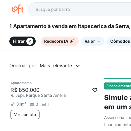
1 Apartamento à venda em Itapecerica da Serra
Filtrar
Redecore IA
Valor
Cômodos
2
Ordenar por:
Mais relevante
Apartamento
Redecorar
Financiament
R$ 850.000
R. Jupi, Parque Santa Amélia
Simule 
81
m²
3
1
em um s
Ver contato
Assessoria imo
financiamento