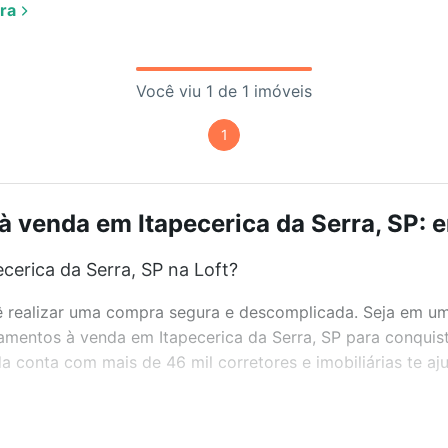
ra
Você viu 1 de 1 imóveis
1
 venda em Itapecerica da Serra, SP: e
erica da Serra, SP na Loft?
realizar uma compra segura e descomplicada. Seja em um b
tamentos à venda em Itapecerica da Serra, SP para conquis
 conta com mais de 46 mil corretores e imobiliárias te a
bairros e até condomínios favoritos. Você também pode usa