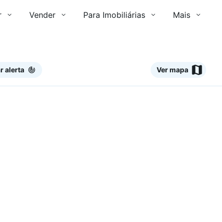
r
Vender
Para Imobiliárias
Mais
r alerta
Ver mapa
Ver