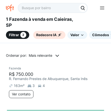
1 Fazenda à venda em Caieiras,
SP
Filtrar
Redecore IA
Valor
Cômodos
2
Ordenar por:
Mais relevante
Fazenda
R$ 750.000
R. Fernando Prestes de Albuquerque, Santa Inês
163
m²
3
4
Ver contato