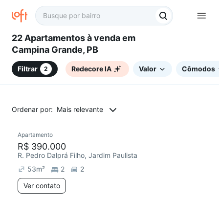
22 Apartamentos à venda em
Campina Grande, PB
Filtrar
Redecore IA
Valor
Cômodos
2
Ordenar por:
Mais relevante
Apartamento
Redecorar
R$ 390.000
R. Pedro Dalprá Filho, Jardim Paulista
53
m²
2
2
Ver contato