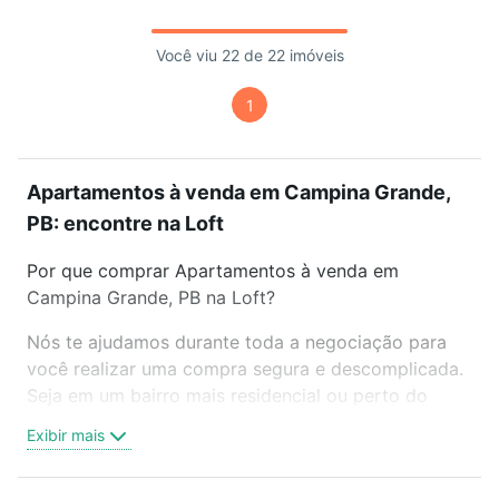
Você viu 22 de 22 imóveis
1
Apartamentos à venda em Campina Grande,
PB: encontre na Loft
Por que comprar Apartamentos à venda em
Campina Grande, PB na Loft?
Nós te ajudamos durante toda a negociação para
você realizar uma compra segura e descomplicada.
Seja em um bairro mais residencial ou perto do
trabalho e do metrô, aqui você vai encontrar a
Exibir mais
oferta ideal de Apartamentos à venda em Campina
Grande, PB para conquistar seu sonho. Agende uma