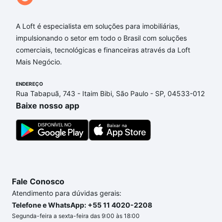
Aqui na Loft temos a oferta ideal para você, com
Apartamentos à venda em Campina Grande, PB que
custam a partir de R$ 0 e com nossas opções de
A Loft é especialista em soluções para imobiliárias,
financiamento imobiliário as parcelas podem se
impulsionando o setor em todo o Brasil com soluções
adequar ao seu orçamento. Se ainda tem alguma
comerciais, tecnológicas e financeiras através da Loft
dúvida dos custos envolvidos no processo de
Mais Negócio.
compra, veja em nosso portal
quanto custa comprar
um apartamento
e conte com a gente para comprar
ENDEREÇO
Rua Tabapuã, 743 - Itaim Bibi, São Paulo - SP, 04533-012
o imóvel dos seus sonhos com segurança e
Baixe nosso app
conforto. Loft, com você até as chaves.
Fale Conosco
Atendimento para dúvidas gerais:
Telefone e WhatsApp: +55 11 4020-2208
Segunda-feira a sexta-feira das 9:00 às 18:00