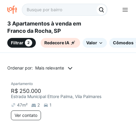
3 Apartamentos à venda em
Franco da Rocha, SP
Filtrar
Redecore IA
Valor
Cômodos
2
Ordenar por:
Mais relevante
Apartamento
Redecorar
R$ 250.000
Estrada Municipal Ettore Palma, Vila Palmares
47
m²
2
1
Ver contato