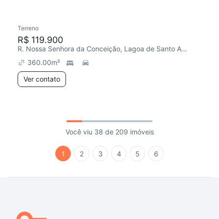
Terreno
R$ 119.900
R. Nossa Senhora da Conceição, Lagoa de Santo Antônio
360.00
m²
Ver contato
Você viu 38 de 209 imóveis
1
2
3
4
5
6