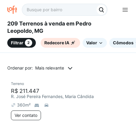
209 Terrenos à venda em Pedro
Leopoldo, MG
Filtrar
Redecore IA
Valor
Cômodos
2
Ordenar por:
Mais relevante
Terreno
R$ 211.447
R. José Pereira Fernandes, Maria Cândida
360
m²
Ver contato