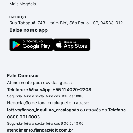
compra, veja em nosso portal
quanto custa comprar
Mais Negócio.
um apartamento
e conte com a gente para comprar
o imóvel dos seus sonhos com segurança e
ENDEREÇO
Rua Tabapuã, 743 - Itaim Bibi, São Paulo - SP, 04533-012
conforto. Loft, com você até as chaves.
Baixe nosso app
Fale Conosco
Atendimento para dúvidas gerais:
Telefone e WhatsApp: +55 11 4020-2208
Segunda-feira a sexta-feira das 9:00 às 18:00
Negociação de taxa ou aluguel em atraso:
loft.vc/fianca_inquilino_arealogada
ou através do
Telefone
0800 001 6003
Segunda-feira a sexta-feira das 9:00 às 18:00
atendimento.fianca@loft.com.br