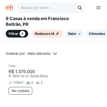
9 Casas à venda em Francisco
Beltrão, PR
Filtrar
Redecore IA
Valor
Cômodos
2
Ordenar por:
Mais relevante
Casa
R$ 1.375.000
R. Bem-te-vi, Santa Rosa
179
m²
2
2
Ver contato