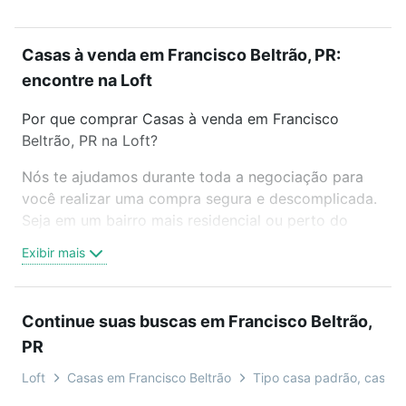
Casas à venda em Francisco Beltrão, PR:
encontre na Loft
Por que comprar Casas à venda em Francisco
Beltrão, PR na Loft?
Nós te ajudamos durante toda a negociação para
você realizar uma compra segura e descomplicada.
Seja em um bairro mais residencial ou perto do
trabalho e do metrô, aqui você vai encontrar a
Exibir mais
oferta ideal de Casas à venda em Francisco Beltrão,
PR para conquistar seu sonho. Agende uma visita
presencial ou por videochamada, é grátis, sem
Continue suas buscas em Francisco Beltrão,
compromisso e você ainda conta com mais de 46
PR
mil corretores e imobiliárias te ajudando na compra,
venda ou troca de imóveis.
Loft
Casas em Francisco Beltrão
Tipo casa padrão, casa 