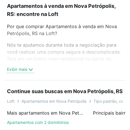
Apartamentos à venda em Nova Petrópolis,
RS: encontre na Loft
Por que comprar Apartamentos à venda em Nova
Petrópolis, RS na Loft?
Nós te ajudamos durante toda a negociação para
você realizar uma compra segura e descomplicada.
Seja em um bairro mais residencial ou perto do
trabalho e do metrô, aqui você vai encontrar a
Exibir mais
oferta ideal de Apartamentos à venda em Nova
Petrópolis, RS para conquistar seu sonho. Agende
uma visita presencial ou por videochamada, é grátis,
Continue suas buscas em Nova Petrópolis, RS
sem compromisso e você ainda conta com mais de
46 mil corretores e imobiliárias te ajudando na
Loft
Apartamentos em Nova Petrópolis
Tipo padrão, cobert
compra, venda ou troca de imóveis.
Mais apartamentos em Nova Petrópolis, RS
Como escolher um imóvel?
Apartamentos com 2 dormitórios