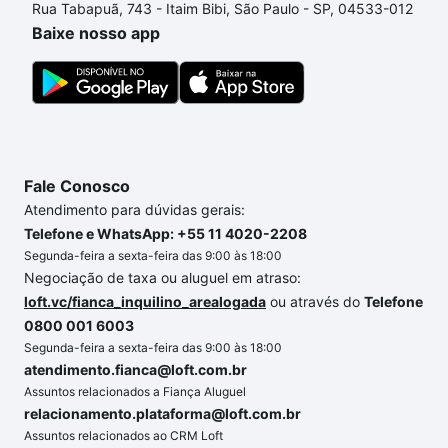
Rua Tabapuã, 743 - Itaim Bibi, São Paulo - SP, 04533-012
um apartamento
e conte com a gente para comprar
Baixe nosso app
o imóvel dos seus sonhos com segurança e
conforto. Loft, com você até as chaves.
Fale Conosco
Atendimento para dúvidas gerais:
Telefone e WhatsApp: +55 11 4020-2208
Segunda-feira a sexta-feira das 9:00 às 18:00
Negociação de taxa ou aluguel em atraso:
loft.vc/fianca_inquilino_arealogada
ou através do
Telefone
0800 001 6003
Segunda-feira a sexta-feira das 9:00 às 18:00
atendimento.fianca@loft.com.br
Assuntos relacionados a Fiança Aluguel
relacionamento.plataforma@loft.com.br
Assuntos relacionados ao CRM Loft