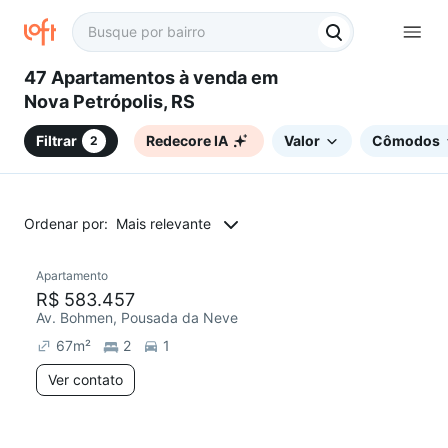
47 Apartamentos à venda em
Nova Petrópolis, RS
Filtrar
Redecore IA
Valor
Cômodos
2
Ordenar por:
Mais relevante
Apartamento
Redecorar
R$ 583.457
Av. Bohmen, Pousada da Neve
67
m²
2
1
Ver contato