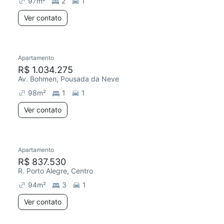
97
m²
2
1
Ver contato
Apartamento
Redecorar
R$ 1.034.275
Av. Bohmen, Pousada da Neve
98
m²
1
1
Ver contato
Apartamento
Redecorar
R$ 837.530
R. Porto Alegre, Centro
94
m²
3
1
Ver contato