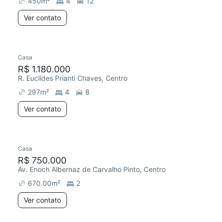
450
m²
4
12
Ver contato
Casa
Redecorar
R$ 1.180.000
R. Euclídes Prianti Chaves, Centro
297
m²
4
8
Ver contato
Casa
R$ 750.000
Av. Enoch Albernaz de Carvalho Pinto, Centro
670.00
m²
2
Ver contato