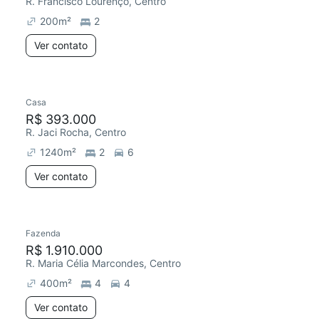
R. Francisco Lourenço, Centro
200
m²
2
Ver contato
Casa
R$ 393.000
R. Jaci Rocha, Centro
1240
m²
2
6
Ver contato
Fazenda
R$ 1.910.000
R. Maria Célia Marcondes, Centro
400
m²
4
4
Ver contato