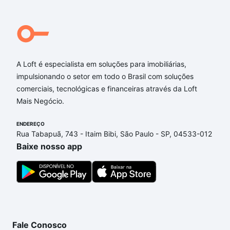
Qual o preço de Imóveis à venda em Igaratá, SP?
Aqui na Loft temos a oferta ideal para você, com
Imóveis à venda em Igaratá, SP que custam a partir
de R$ 0 e com nossas opções de financiamento
A Loft é especialista em soluções para imobiliárias,
imobiliário as parcelas podem se adequar ao seu
impulsionando o setor em todo o Brasil com soluções
orçamento. Se ainda tem alguma dúvida dos custos
comerciais, tecnológicas e financeiras através da Loft
envolvidos no processo de compra, veja em nosso
Mais Negócio.
portal
quanto custa comprar um apartamento
e
conte com a gente para comprar o imóvel dos seus
ENDEREÇO
sonhos com segurança e conforto. Loft, com você
Rua Tabapuã, 743 - Itaim Bibi, São Paulo - SP, 04533-012
até as chaves.
Baixe nosso app
Fale Conosco