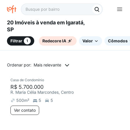
20 Imóveis à venda em Igaratá,
SP
Filtrar
Redecore IA
Valor
Cômodos
1
Ordenar por:
Mais relevante
Casa de Condomínio
R$ 5.700.000
R. Maria Célia Marcondes, Centro
500
m²
5
5
Ver contato