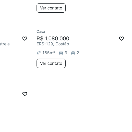
Ver contato
Casa
R$ 1.080.000
strela
ERS-129, Costão
185
m²
3
2
Ver contato