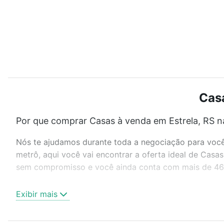
Casa
Por que comprar Casas à venda em Estrela, RS n
Nós te ajudamos durante toda a negociação para você 
metrô, aqui você vai encontrar a oferta ideal de Casa
sem compromisso e você ainda conta com mais de 46 mi
Como escolher um imóvel?
Exibir mais
Use barra de busca no topo para pesquisar por ruas, 
ou sem vaga de garagem para combinar perfeitamente 