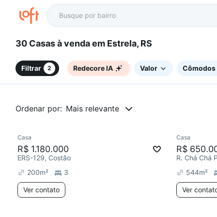
30 Casas à venda em Estrela, RS
Filtrar
Redecore IA
Valor
Cômodos
2
Ordenar por:
Mais relevante
Casa
Casa
Chegou este mês
Chegou est
R$ 1.180.000
R$ 650.0
ERS-129, Costão
R. Chá Chá P
200
m²
3
544
m²
Ver contato
Ver contat