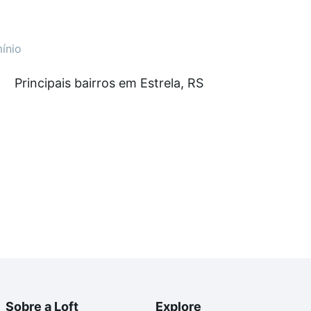
ínio
om nossas opções de financiamento imobiliário as
Principais bairros em Estrela, RS
e compra, veja em nosso portal
quanto custa comprar
om você até as chaves.
Sobre a Loft
Explore