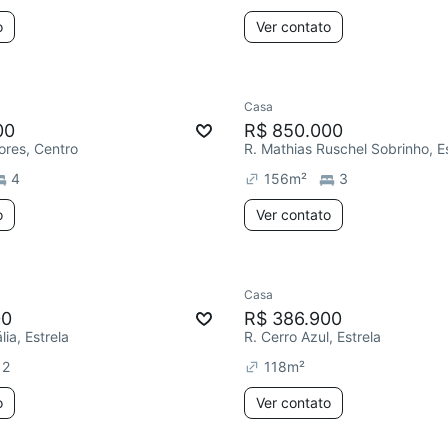
o
Ver contato
Casa
00
R$ 850.000
lores, Centro
R. Mathias Ruschel Sobrinho, E
4
156
m²
3
o
Ver contato
Casa
00
R$ 386.900
ia, Estrela
R. Cerro Azul, Estrela
2
118
m²
o
Ver contato