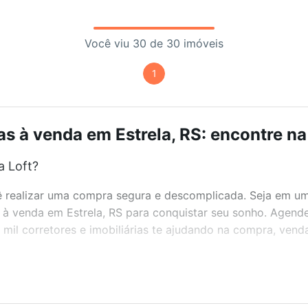
Você viu 30 de 30 imóveis
1
s à venda em Estrela, RS: encontre na
a Loft?
realizar uma compra segura e descomplicada. Seja em um b
s à venda em Estrela, RS para conquistar seu sonho. Agende
l corretores e imobiliárias te ajudando na compra, venda
bairros e até condomínios favoritos. Você também pode usa
com o preço, metragem e comodidades, como piscina, aca