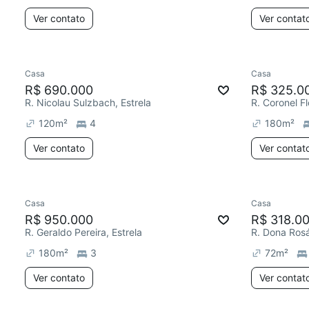
Ver contato
Ver contat
Casa
Casa
R$ 690.000
R$ 325.0
R. Nicolau Sulzbach, Estrela
R. Coronel F
120
m²
4
180
m²
Ver contato
Ver contat
Casa
Casa
R$ 950.000
R$ 318.0
R. Geraldo Pereira, Estrela
R. Dona Rosál
180
m²
3
72
m²
Ver contato
Ver contat