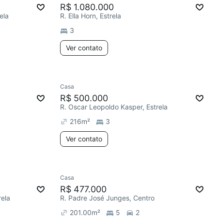
R$ 1.080.000
ela
R. Ella Horn, Estrela
3
Ver contato
Casa
R$ 500.000
R. Oscar Leopoldo Kasper, Estrela
216
m²
3
Ver contato
Casa
R$ 477.000
rela
R. Padre José Junges, Centro
201.00
m²
5
2