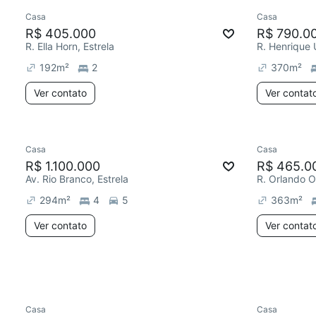
Casa
Casa
R$ 405.000
R$ 790.0
R. Ella Horn, Estrela
R. Henrique 
192
m²
2
370
m²
Ver contato
Ver contat
Casa
Casa
Chegou este mês
Chegou est
R$ 1.100.000
R$ 465.0
Av. Rio Branco, Estrela
R. Orlando O
294
m²
4
5
363
m²
Ver contato
Ver contat
Casa
Casa