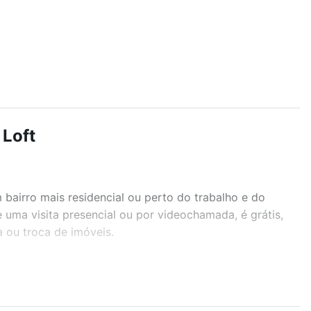
 Loft
airro mais residencial ou perto do trabalho e do
 uma visita presencial ou por videochamada, é grátis,
 ou troca de imóveis.
r os filtros como quantidade de quartos, suítes, com
demia, salão de festas ou área verde e encontrar