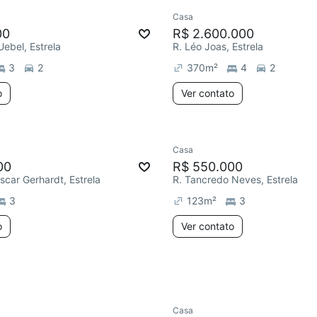
Casa
Chegou este mês
00
R$ 2.600.000
Uebel, Estrela
R. Léo Joas, Estrela
3
2
370
m²
4
2
o
Ver contato
Casa
e mês
00
R$ 550.000
scar Gerhardt, Estrela
R. Tancredo Neves, Estrela
3
123
m²
3
o
Ver contato
Casa