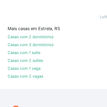
Casas à venda em Estrela, RS ideal para você na Loft.
Qual o preço de Casas à venda em Estrela, RS?
Lof
Aqui na Loft temos a oferta ideal para você, com Cas
Mais casas em Estrela, RS
parcelas podem se adequar ao seu orçamento. Se aind
Casas com 2 dormitórios
um apartamento
e conte com a gente para comprar o 
Casas com 3 dormitórios
Casas com 1 suíte
Casas com 2 suítes
Casas com 1 vaga
Casas com 2 vagas