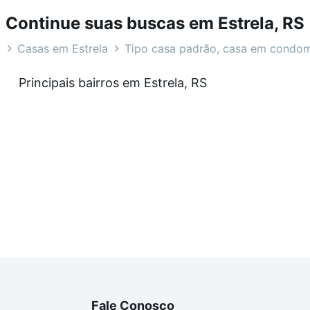
Continue suas buscas em Estrela, RS
t
Casas em Estrela
Tipo casa padrão, casa em condom
as à venda em Estrela, RS que custam a partir de R$ 0 e c
Principais bairros em Estrela, RS
a tem alguma dúvida dos custos envolvidos no processo d
imóvel dos seus sonhos com segurança e conforto. Loft, c
Fale Conosco