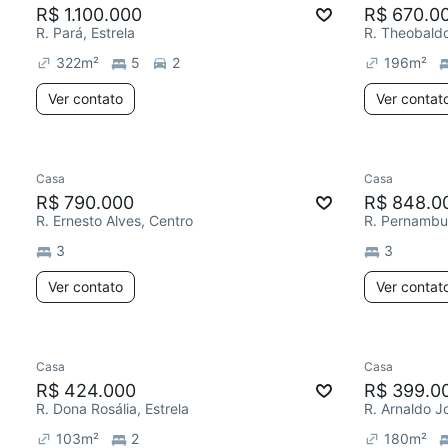
R$ 1.100.000
R$ 670.0
R. Pará, Estrela
R. Theobaldo
322
m²
5
2
196
m²
Ver contato
Ver contat
Casa
Casa
R$ 790.000
R$ 848.0
R. Ernesto Alves, Centro
R. Pernambuc
3
3
Ver contato
Ver contat
Casa
Casa
R$ 424.000
R$ 399.0
R. Dona Rosália, Estrela
R. Arnaldo J
103
m²
2
180
m²