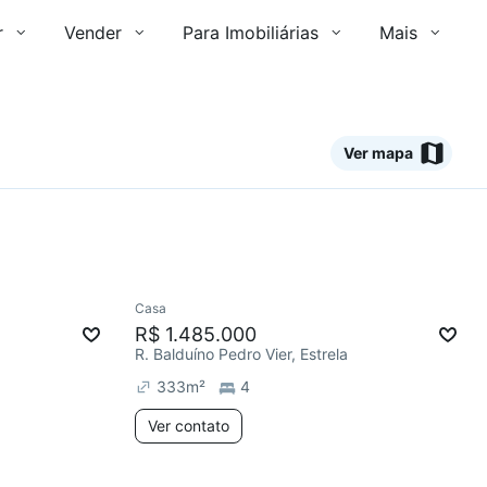
r
Vender
Para Imobiliárias
Mais
Ver mapa
Ver
Casa
R$ 1.485.000
R. Balduíno Pedro Vier, Estrela
333
m²
4
Ver contato