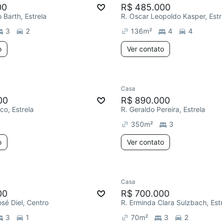
00
R$ 485.000
 Barth, Estrela
R. Oscar Leopoldo Kasper, Estr
3
2
136
m²
4
4
o
Ver contato
Casa
00
R$ 890.000
o, Estrela
R. Geraldo Pereira, Estrela
350
m²
3
o
Ver contato
Casa
00
R$ 700.000
osé Diel, Centro
R. Erminda Clara Sulzbach, Est
3
1
70
m²
3
2