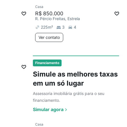
Ver
Casa
Chegou este mês
R$ 850.000
R. Pércio Freitas, Estrela
225
m²
3
4
Ver contato
Ver
Financiamento
Simule as melhores taxas
em um só lugar
Assessoria imobiliária grátis para o seu
financiamento.
Simular agora
Ver
Casa