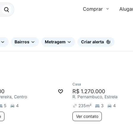
Comprar
Aluga
Bairros
Metragem
Criar alerta
Casa
e mês
Chegou este mês
00
R$ 1.270.000
ereira, Centro
R. Pernambuco, Estrela
5
4
235
m²
3
4
o
Ver contato